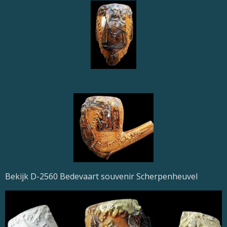
Bekijk D-2560 Bedevaart souvenir Scherpenheuvel