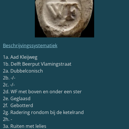
Beschrijvingssystematiek
1a. Aad Kleijweg
1b. Delft Beerput Vlamingstraat
2a. Dubbelconisch
2b. -/-
2c. -/-
2d. WF met boven en onder een ster
2e. Geglaasd
2f. Gebotterd
2g. Radering rondom bij de ketelrand
2h. -
3a. Ruiten met lelies