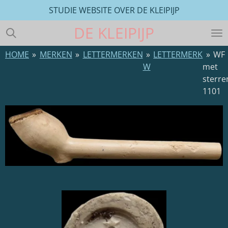
STUDIE WEBSITE OVER DE KLEIPIJP
Ga
direct
DE
KLEIPIJP
naar
de
HOME
»
MERKEN
»
LETTERMERKEN
»
LETTERMERK
»
WF
hoofdinhoud
W
met
sterre
1101