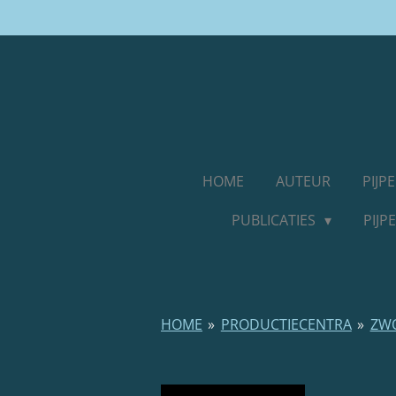
Ga
direct
naar
de
hoofdinhoud
HOME
AUTEUR
PIJ
PUBLICATIES
PIJ
HOME
»
PRODUCTIECENTRA
»
ZW