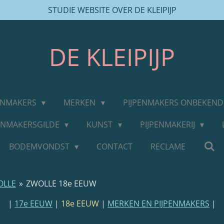
STUDIE WEBSITE OVER DE KLEIPIJP
DE
KLEIPIJP
PENMAKERS
MERKEN
PIJPENMAKERS ONBEKEN
PENMAKERSGILDE
KUNST
PIJPENMAKERIJ
BODEMVONDST
CONTACT
RECLAME
OLLE
»
ZWOLLE 18e EEUW
|
17e EEUW
|
18e EEUW
|
MERKEN EN PIJPENMAKERS
|