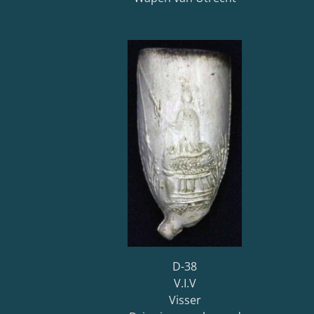
D-38
V.I.V
Visser