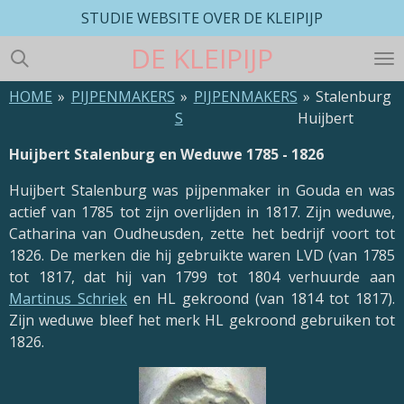
STUDIE WEBSITE OVER DE KLEIPIJP
Ga
direct
DE
KLEIPIJP
naar
de
HOME
»
PIJPENMAKERS
»
PIJPENMAKERS
»
Stalenburg
hoofdinhoud
S
Huijbert
Huijbert Stalenburg en Weduwe 1785 - 1826
Huijbert Stalenburg was pijpenmaker in Gouda en was
actief van 1785 tot zijn overlijden in 1817. Zijn weduwe,
Catharina van Oudheusden, zette het bedrijf voort tot
1826. De merken die hij gebruikte waren LVD (van 1785
tot 1817, dat hij van 1799 tot 1804 verhuurde aan
Martinus Schriek
en HL gekroond (van 1814 tot 1817).
Zijn weduwe bleef het merk HL gekroond gebruiken tot
1826.