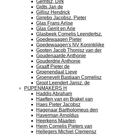
Gerritsz, Dirk
Gidts Jan de
Gillisz Hendrick
Girrebo Jacobsz. Pieter
Glas Frans Arijse
Glas Gerrit en Arie
Glasbeek Cornelis Leendertsz.
Goedewaagen Pieter
Goedewaagen's NV Koninklijke
Gooten Jacob Thonisz van der
Goudenaarde Anthonie
Gouderdrie Anthonie
Graaff Pieter de
Groenendaal Lieve
Groenevelt Bastiaan Cornelisz
Groot Leendert Jansz. de
PIJPENMAKERS H
Haddis Abraham
Haeften van en Brakel van
Haes Pieter Jacobsz
Hagenaar Bartholomeus den
Haverman Arnoldus
Heerkens Maarten
Heim Cornelis Pieters van
Hellegers Michiel Clemensz