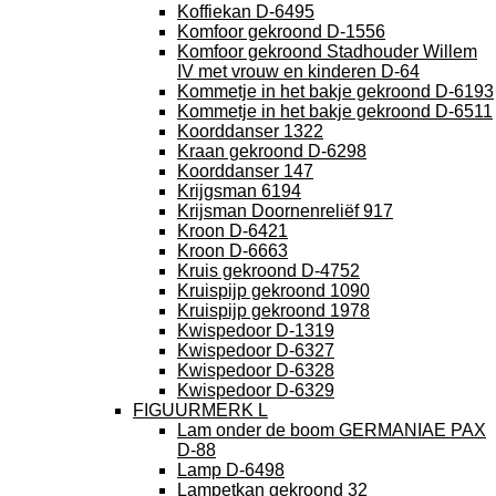
Koffiekan D-6495
Komfoor gekroond D-1556
Komfoor gekroond Stadhouder Willem
IV met vrouw en kinderen D-64
Kommetje in het bakje gekroond D-6193
Kommetje in het bakje gekroond D-6511
Koorddanser 1322
Kraan gekroond D-6298
Koorddanser 147
Krijgsman 6194
Krijsman Doornenreliëf 917
Kroon D-6421
Kroon D-6663
Kruis gekroond D-4752
Kruispijp gekroond 1090
Kruispijp gekroond 1978
Kwispedoor D-1319
Kwispedoor D-6327
Kwispedoor D-6328
Kwispedoor D-6329
FIGUURMERK L
Lam onder de boom GERMANIAE PAX
D-88
Lamp D-6498
Lampetkan gekroond 32