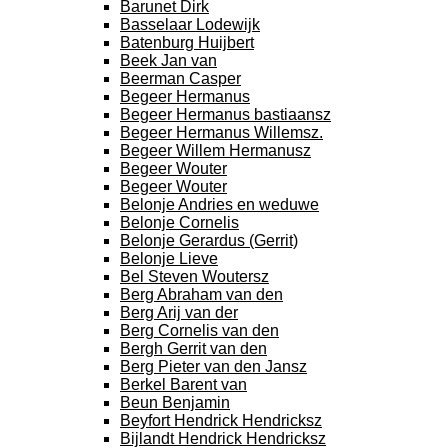
Barunet Dirk
Basselaar Lodewijk
Batenburg Huijbert
Beek Jan van
Beerman Casper
Begeer Hermanus
Begeer Hermanus bastiaansz
Begeer Hermanus Willemsz.
Begeer Willem Hermanusz
Begeer Wouter
Begeer Wouter
Belonje Andries en weduwe
Belonje Cornelis
Belonje Gerardus (Gerrit)
Belonje Lieve
Bel Steven Woutersz
Berg Abraham van den
Berg Arij van der
Berg Cornelis van den
Bergh Gerrit van den
Berg Pieter van den Jansz
Berkel Barent van
Beun Benjamin
Beyfort Hendrick Hendricksz
Bijlandt Hendrick Hendricksz