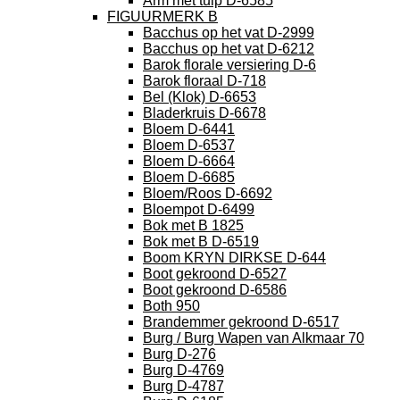
Arm met tulp D-6585
FIGUURMERK B
Bacchus op het vat D-2999
Bacchus op het vat D-6212
Barok florale versiering D-6
Barok floraal D-718
Bel (Klok) D-6653
Bladerkruis D-6678
Bloem D-6441
Bloem D-6537
Bloem D-6664
Bloem D-6685
Bloem/Roos D-6692
Bloempot D-6499
Bok met B 1825
Bok met B D-6519
Boom KRYN DIRKSE D-644
Boot gekroond D-6527
Boot gekroond D-6586
Both 950
Brandemmer gekroond D-6517
Burg / Burg Wapen van Alkmaar 70
Burg D-276
Burg D-4769
Burg D-4787