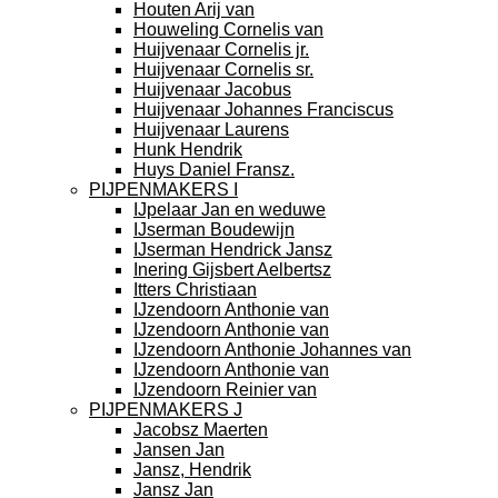
Houten Arij van
Houweling Cornelis van
Huijvenaar Cornelis jr.
Huijvenaar Cornelis sr.
Huijvenaar Jacobus
Huijvenaar Johannes Franciscus
Huijvenaar Laurens
Hunk Hendrik
Huys Daniel Fransz.
PIJPENMAKERS I
IJpelaar Jan en weduwe
IJserman Boudewijn
IJserman Hendrick Jansz
Inering Gijsbert Aelbertsz
Itters Christiaan
IJzendoorn Anthonie van
IJzendoorn Anthonie van
IJzendoorn Anthonie Johannes van
IJzendoorn Anthonie van
IJzendoorn Reinier van
PIJPENMAKERS J
Jacobsz Maerten
Jansen Jan
Jansz, Hendrik
Jansz Jan