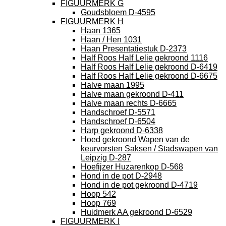
FIGUURMERK G
Goudsbloem D-4595
FIGUURMERK H
Haan 1365
Haan / Hen 1031
Haan Presentatiestuk D-2373
Half Roos Half Lelie gekroond 1116
Half Roos Half Lelie gekroond D-6419
Half Roos Half Lelie gekroond D-6675
Halve maan 1995
Halve maan gekroond D-411
Halve maan rechts D-6665
Handschroef D-5571
Handschroef D-6504
Harp gekroond D-6338
Hoed gekroond Wapen van de
keurvorsten Saksen / Stadswapen van
Leipzig D-287
Hoefijzer Huzarenkop D-568
Hond in de pot D-2948
Hond in de pot gekroond D-4719
Hoop 542
Hoop 769
Huidmerk AA gekroond D-6529
FIGUURMERK I