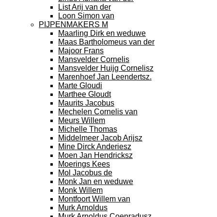
List Arij van der
Loon Simon van
PIJPENMAKERS M
Maarling Dirk en weduwe
Maas Bartholomeus van der
Majoor Frans
Mansvelder Cornelis
Mansvelder Huijg Cornelisz
Marenhoef Jan Leendertsz.
Marte Gloudi
Marthee Gloudt
Maurits Jacobus
Mechelen Cornelis van
Meurs Willem
Michelle Thomas
Middelmeer Jacob Arijsz
Mine Dirck Anderiesz
Moen Jan Hendricksz
Moerings Kees
Mol Jacobus de
Monk Jan en weduwe
Monk Willem
Montfoort Willem van
Murk Arnoldus
Murk Arnoldus Coenradusz