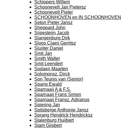
Schippers Willem
Schoonevelt Jan Pietersz
Schoonevelt Pieter
SCHOONHOVEN en IN SCHOONHOVEN
Seton Pieter Jansz
Sheppard John
Sijpesteijn Jacob
Slangenburg Dirk
Sloos Claes Gerritsz
Sluijter Daniel
Smit Jan
Smith Walter
Smit Leendert
Sodaen Maarten
Solomonsz. Dirck
Son Teunis van (Senior)
Spang Ewald
Sparnaaij A & F.S.
Sparnaaij Frans Simon
Sparnaaij Fransz. Adrianus
Spiering Jan
Spitsberge Anthonie Jansz
Sprang Hendrick Hendricksz
Stalenburg Huijbert
Stam Gijsbert