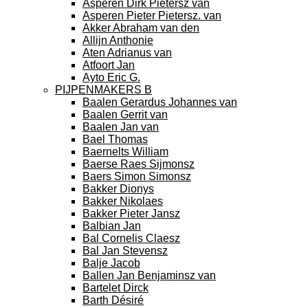
Asperen Dirk Pietersz van
Asperen Pieter Pietersz. van
Akker Abraham van den
Allijn Anthonie
Aten Adrianus van
Atfoort Jan
Ayto Eric G.
PIJPENMAKERS B
Baalen Gerardus Johannes van
Baalen Gerrit van
Baalen Jan van
Bael Thomas
Baernelts William
Baerse Raes Sijmonsz
Baers Simon Simonsz
Bakker Dionys
Bakker Nikolaes
Bakker Pieter Jansz
Balbian Jan
Bal Cornelis Claesz
Bal Jan Stevensz
Balje Jacob
Ballen Jan Benjaminsz van
Bartelet Dirck
Barth Désiré