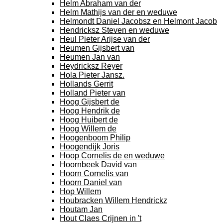
Helm Abraham van der
Helm Mathijs van der en weduwe
Helmondt Daniel Jacobsz en Helmont Jacob
Hendricksz Steven en weduwe
Heul Pieter Arijse van der
Heumen Gijsbert van
Heumen Jan van
Heydricksz Reyer
Hola Pieter Jansz.
Hollands Gerrit
Holland Pieter van
Hoog Gijsbert de
Hoog Hendrik de
Hoog Huibert de
Hoog Willem de
Hoogenboom Philip
Hoogendijk Joris
Hoop Cornelis de en weduwe
Hoornbeek David van
Hoorn Cornelis van
Hoorn Daniel van
Hop Willem
Houbracken Willem Hendrickz
Houtam Jan
Hout Claes Crijnen in 't