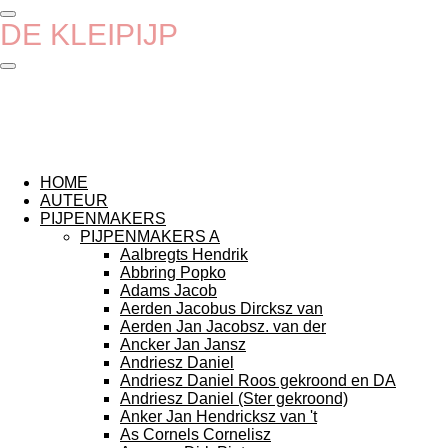
Ga
DE
KLEIPIJP
direct
naar
de
hoofdinhoud
HOME
AUTEUR
PIJPENMAKERS
PIJPENMAKERS A
Aalbregts Hendrik
Abbring Popko
Adams Jacob
Aerden Jacobus Dircksz van
Aerden Jan Jacobsz. van der
Ancker Jan Jansz
Andriesz Daniel
Andriesz Daniel Roos gekroond en DA
Andriesz Daniel (Ster gekroond)
Anker Jan Hendricksz van 't
As Cornels Cornelisz