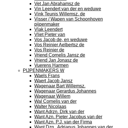
Vet Jan Abrahamsz de
Vin Leendert van der en weduwe
Vink Teunis Willemsz. de
Visser / Wapen van Schoonhoven
pijpenmaker
Vlak Leendert
Vliet Pieter van
Vos Jacob de, en weduwe
Vos Reinier Aelbertsz de
Vos Reinier de
Vriend Cornelis Jansz de
Vriend Jan Jonasz de
Vuerens Harmen
PIJPENMAKERS W
Waels Frans
Waert Jacob Jansz
Wagenaar Bart Willemsz.
Wagenaar Gerardus Johannes
Wagenaar Willem
Wal Cornelis van der
Walter Nicolaas
Want Adrzn. Dirk van der
Want Azn. Pieter Jacobus van der
Want Azn. P.J. van der Firma
Want Dzn., Adrianus Johannes van der