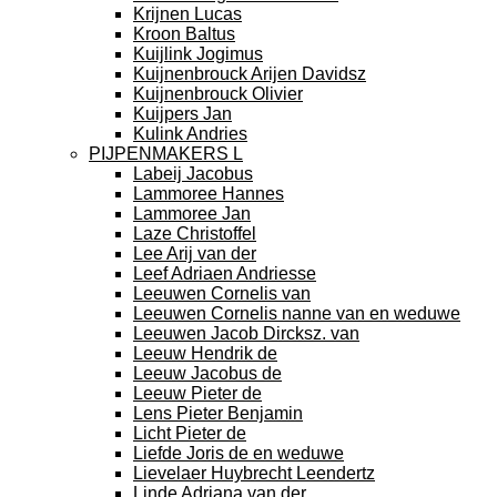
Krijnen Lucas
Kroon Baltus
Kuijlink Jogimus
Kuijnenbrouck Arijen Davidsz
Kuijnenbrouck Olivier
Kuijpers Jan
Kulink Andries
PIJPENMAKERS L
Labeij Jacobus
Lammoree Hannes
Lammoree Jan
Laze Christoffel
Lee Arij van der
Leef Adriaen Andriesse
Leeuwen Cornelis van
Leeuwen Cornelis nanne van en weduwe
Leeuwen Jacob Dircksz. van
Leeuw Hendrik de
Leeuw Jacobus de
Leeuw Pieter de
Lens Pieter Benjamin
Licht Pieter de
Liefde Joris de en weduwe
Lievelaer Huybrecht Leendertz
Linde Adriana van der