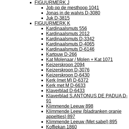
FIGUURMERK J
Job op de mesthoop 1041
Jonas in de walvis D-3080
Juk D-3815
FIGUURMERK K
Kardinaalsmuts 556
Kardinaalsmuts 2012
Kardinaalsmuts D-3342
Kardinaalsmuts D-4065
Kardinaalsmuts D-6146
Kartouw D-266
Kat Molenaar / Molen + Kat 1071
Keizerskroon 2094
Keizerskroon D-3076
Keizerskroon D-6430
Kerk (met M) D-6372
Kerk met M D-6633
Klaverblad D-6433
Klaverblad S.ANTONUS DE PADUA D-
91
Klimmende Leeuw 898
Klimmende Leew (bladranken oranje
appeltjes) 897
Klimmende Leeuw (Met sabel) 895
Koffiekan 1860