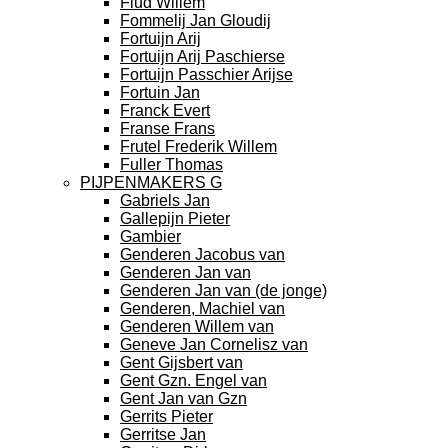
Flud Willem
Fommelij Jan Gloudij
Fortuijn Arij
Fortuijn Arij Paschierse
Fortuijn Passchier Arijse
Fortuin Jan
Franck Evert
Franse Frans
Frutel Frederik Willem
Fuller Thomas
PIJPENMAKERS G
Gabriels Jan
Gallepijn Pieter
Gambier
Genderen Jacobus van
Genderen Jan van
Genderen Jan van (de jonge)
Genderen, Machiel van
Genderen Willem van
Geneve Jan Cornelisz van
Gent Gijsbert van
Gent Gzn. Engel van
Gent Jan van Gzn
Gerrits Pieter
Gerritse Jan