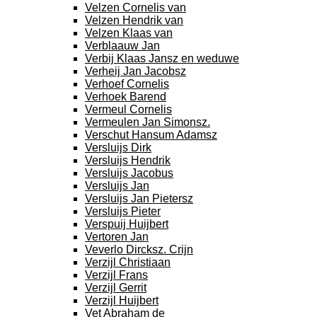
Velzen Cornelis van
Velzen Hendrik van
Velzen Klaas van
Verblaauw Jan
Verbij Klaas Jansz en weduwe
Verheij Jan Jacobsz
Verhoef Cornelis
Verhoek Barend
Vermeul Cornelis
Vermeulen Jan Simonsz.
Verschut Hansum Adamsz
Versluijs Dirk
Versluijs Hendrik
Versluijs Jacobus
Versluijs Jan
Versluijs Jan Pietersz
Versluijs Pieter
Verspuij Huijbert
Vertoren Jan
Veverlo Dircksz. Crijn
Verzijl Christiaan
Verzijl Frans
Verzijl Gerrit
Verzijl Huijbert
Vet Abraham de