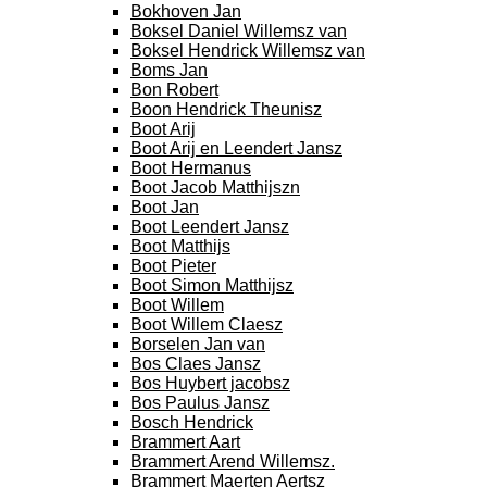
Bokhoven Jan
Boksel Daniel Willemsz van
Boksel Hendrick Willemsz van
Boms Jan
Bon Robert
Boon Hendrick Theunisz
Boot Arij
Boot Arij en Leendert Jansz
Boot Hermanus
Boot Jacob Matthijszn
Boot Jan
Boot Leendert Jansz
Boot Matthijs
Boot Pieter
Boot Simon Matthijsz
Boot Willem
Boot Willem Claesz
Borselen Jan van
Bos Claes Jansz
Bos Huybert jacobsz
Bos Paulus Jansz
Bosch Hendrick
Brammert Aart
Brammert Arend Willemsz.
Brammert Maerten Aertsz