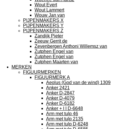
Wout Evert
Wout Lammert
Wouw Jan van
PIJPENMAKERS X
PIJPENMAKERS Y
PIJPENMAKERS Z
Zandijk Pieter
Zeeuw Gerrit de
Zevenbergen Anthoni Willemsz van
Zutphen Engel van
Zutphen Engel van
Zutphen Maarten van
MERKEN
FIGUURMERKEN
FIGUURMERK A
Aeolus (God van de wind) 1309
Anker 2421
Anker D-2847
Anker D-4079
Anker D-6182
Anker + I I D-6648
Arm met tulp 46
Arm met tulp 2135
Arm met tulp D-6248