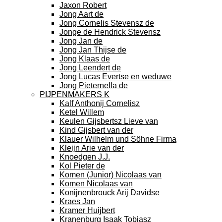
Jaxon Robert
Jong Aart de
Jong Cornelis Stevensz de
Jonge de Hendrick Stevensz
Jong Jan de
Jong Jan Thijse de
Jong Klaas de
Jong Leendert de
Jong Lucas Evertse en weduwe
Jong Pieternella de
PIJPENMAKERS K
Kalf Anthonij Cornelisz
Ketel Willem
Keulen Gijsbertsz Lieve van
Kind Gijsbert van der
Klauer Wilhelm und Söhne Firma
Kleijn Arie van der
Knoedgen J.J.
Kol Pieter de
Komen (Junior) Nicolaas van
Komen Nicolaas van
Konijnenbrouck Arij Davidse
Kraes Jan
Kramer Huijbert
Kranenburg Isaak Tobiasz