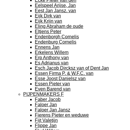
Ecke Pieter van den
Eelspeel Arijse, Jan
Eest Jan Jansz. van
Eijk Dirk van
Eijk Krijn van
Eling Abraham de oude
Eltjens Peter
Endenborgh Cornelis
Endenburg Cornelis
Ennens Jan
Erkelens Willem
Erp Anthony van
Es Adrianus van
Esch Jacob Dircksz van of Dent Jan
Essen Firma P. & W.F.C. van
Esse Joost Danielsz van
Essen Pieter van
Even Barend van
PIJPENMAKERS F
Faber Jacob
Faloer Jan
Faloer Jan Jansz
Fierens Pieter en weduwe
Fijt Valetijn
Flippe Jan