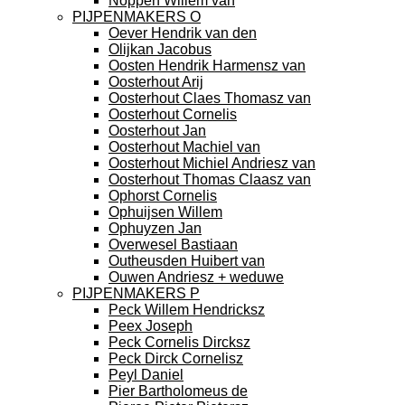
Noppen Willem van
PIJPENMAKERS O
Oever Hendrik van den
Olijkan Jacobus
Oosten Hendrik Harmensz van
Oosterhout Arij
Oosterhout Claes Thomasz van
Oosterhout Cornelis
Oosterhout Jan
Oosterhout Machiel van
Oosterhout Michiel Andriesz van
Oosterhout Thomas Claasz van
Ophorst Cornelis
Ophuijsen Willem
Ophuyzen Jan
Overwesel Bastiaan
Outheusden Huibert van
Ouwen Andriesz + weduwe
PIJPENMAKERS P
Peck Willem Hendricksz
Peex Joseph
Peck Cornelis Dircksz
Peck Dirck Cornelisz
Peyl Daniel
Pier Bartholomeus de