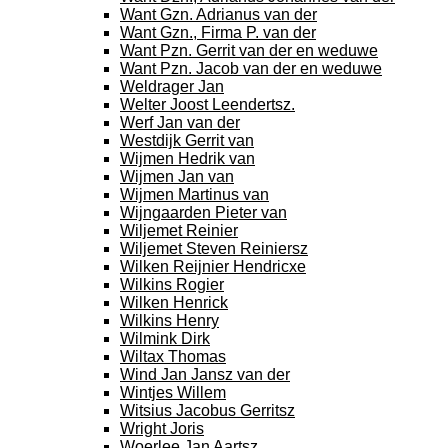
Want Gzn. Adrianus van der
Want Gzn., Firma P. van der
Want Pzn. Gerrit van der en weduwe
Want Pzn. Jacob van der en weduwe
Weldrager Jan
Welter Joost Leendertsz.
Werf Jan van der
Westdijk Gerrit van
Wijmen Hedrik van
Wijmen Jan van
Wijmen Martinus van
Wijngaarden Pieter van
Wiljemet Reinier
Wiljemet Steven Reiniersz
Wilken Reijnier Hendricxe
Wilkins Rogier
Wilken Henrick
Wilkins Henry
Wilmink Dirk
Wiltax Thomas
Wind Jan Jansz van der
Wintjes Willem
Witsius Jacobus Gerritsz
Wright Joris
Woerlee Jan Aartsz