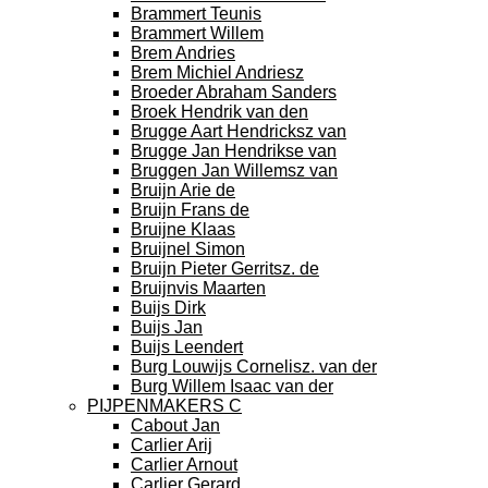
Brammert Teunis
Brammert Willem
Brem Andries
Brem Michiel Andriesz
Broeder Abraham Sanders
Broek Hendrik van den
Brugge Aart Hendricksz van
Brugge Jan Hendrikse van
Bruggen Jan Willemsz van
Bruijn Arie de
Bruijn Frans de
Bruijne Klaas
Bruijnel Simon
Bruijn Pieter Gerritsz. de
Bruijnvis Maarten
Buijs Dirk
Buijs Jan
Buijs Leendert
Burg Louwijs Cornelisz. van der
Burg Willem Isaac van der
PIJPENMAKERS C
Cabout Jan
Carlier Arij
Carlier Arnout
Carlier Gerard