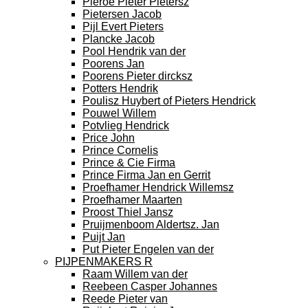
Pieroe Pieter Pietersz
Pietersen Jacob
Pijl Evert Pieters
Plancke Jacob
Pool Hendrik van der
Poorens Jan
Poorens Pieter dircksz
Potters Hendrik
Poulisz Huybert of Pieters Hendrick
Pouwel Willem
Potvlieg Hendrick
Price John
Prince Cornelis
Prince & Cie Firma
Prince Firma Jan en Gerrit
Proefhamer Hendrick Willemsz
Proefhamer Maarten
Proost Thiel Jansz
Pruijmenboom Aldertsz. Jan
Puijt Jan
Put Pieter Engelen van der
PIJPENMAKERS R
Raam Willem van der
Reebeen Casper Johannes
Reede Pieter van