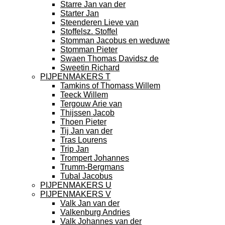
Starre Jan van der
Starter Jan
Steenderen Lieve van
Stoffelsz. Stoffel
Stomman Jacobus en weduwe
Stomman Pieter
Swaen Thomas Davidsz de
Sweetin Richard
PIJPENMAKERS T
Tamkins of Thomass Willem
Teeck Willem
Tergouw Arie van
Thijssen Jacob
Thoen Pieter
Tij Jan van der
Tras Lourens
Trip Jan
Trompert Johannes
Trumm-Bergmans
Tubal Jacobus
PIJPENMAKERS U
PIJPENMAKERS V
Valk Jan van der
Valkenburg Andries
Valk Johannes van der