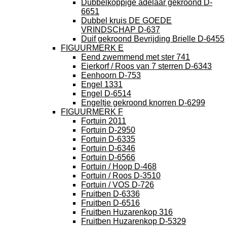
Dubbelkoppige adelaar gekroond D-
6651
Dubbel kruis DE GOEDE
VRINDSCHAP D-637
Duif gekroond Bevrijding Brielle D-6455
FIGUURMERK E
Eend zwemmend met ster 741
Eierkorf / Roos van 7 sterren D-6343
Eenhoorn D-753
Engel 1331
Engel D-6514
Engeltje gekroond knorren D-6299
FIGUURMERK F
Fortuin 2011
Fortuin D-2950
Fortuin D-6335
Fortuin D-6346
Fortuin D-6566
Fortuin / Hoop D-468
Fortuin / Roos D-3510
Fortuin / VOS D-726
Fruitben D-6336
Fruitben D-6516
Fruitben Huzarenkop 316
Fruitben Huzarenkop D-5329