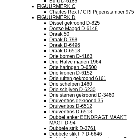
Burg D-6185
FIGUURMERK C
Charles Rex I / CRI Pijpenstamper 975
FIGUURMERK D
Dissel gekroond D-825
Dortse Maagd D-6148
Draak 50
Draak D-798
Draak D-6496
Draak D-6518
Drie bomen D-4163
Drie Halve manen 1964
Drie haringen D-6500
Drie kronen D-6152
Drie ruiten gekroond 6161
Drie schelpen 1460
Drie schijven D-6230
Drie sterren gekroond D-3460
Druiventros gekroond 35
Druiventros D-6512
Druiventros D-6513
Dubbel anker EENDRAGT MAAKT
MAGT D-94
Dubbele strik D-3761
Dubbele stik I I? D-6646