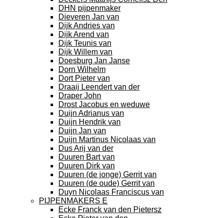
DHN pijpenmaker
Dieveren Jan van
Dijk Andries van
Dijk Arend van
Dijk Teunis van
Dijk Willem van
Doesburg Jan Janse
Dorn Wilhelm
Dort Pieter van
Draaij Leendert van der
Draper John
Drost Jacobus en weduwe
Duijn Adrianus van
Duijn Hendrik van
Duijn Jan van
Duijn Martinus Nicolaas van
Dus Arij van der
Duuren Bart van
Duuren Dirk van
Duuren (de jonge) Gerrit van
Duuren (de oude) Gerrit van
Duyn Nicolaas Franciscus van
PIJPENMAKERS E
Ecke Franck van den Pietersz