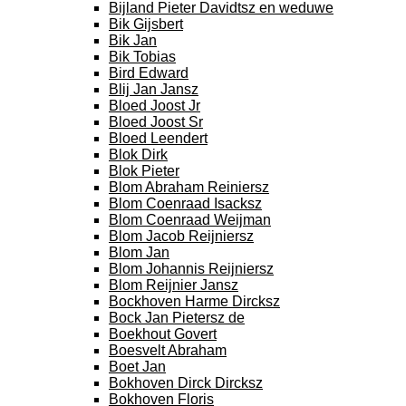
Bijland Pieter Davidtsz en weduwe
Bik Gijsbert
Bik Jan
Bik Tobias
Bird Edward
Blij Jan Jansz
Bloed Joost Jr
Bloed Joost Sr
Bloed Leendert
Blok Dirk
Blok Pieter
Blom Abraham Reiniersz
Blom Coenraad Isacksz
Blom Coenraad Weijman
Blom Jacob Reijniersz
Blom Jan
Blom Johannis Reijniersz
Blom Reijnier Jansz
Bockhoven Harme Dircksz
Bock Jan Pietersz de
Boekhout Govert
Boesvelt Abraham
Boet Jan
Bokhoven Dirck Dircksz
Bokhoven Floris