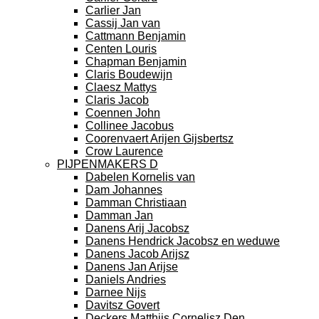
Carlier Jan
Cassij Jan van
Cattmann Benjamin
Centen Louris
Chapman Benjamin
Claris Boudewijn
Claesz Mattys
Claris Jacob
Coennen John
Collinee Jacobus
Coorenvaert Arijen Gijsbertsz
Crow Laurence
PIJPENMAKERS D
Dabelen Kornelis van
Dam Johannes
Damman Christiaan
Damman Jan
Danens Arij Jacobsz
Danens Hendrick Jacobsz en weduwe
Danens Jacob Arijsz
Danens Jan Arijse
Daniels Andries
Darnee Nijs
Davitsz Govert
Deckers Matthijs Cornelisz Den