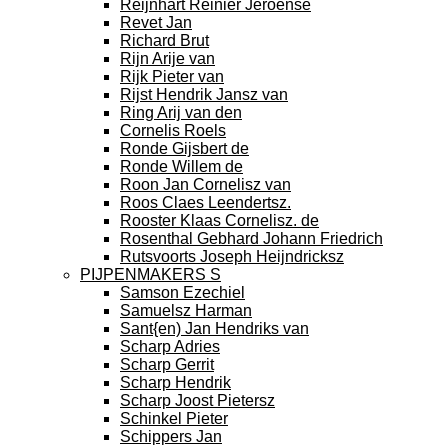
Reijnhart Reinier Jeroense
Revet Jan
Richard Brut
Rijn Arije van
Rijk Pieter van
Rijst Hendrik Jansz van
Ring Arij van den
Cornelis Roels
Ronde Gijsbert de
Ronde Willem de
Roon Jan Cornelisz van
Roos Claes Leendertsz.
Rooster Klaas Cornelisz. de
Rosenthal Gebhard Johann Friedrich
Rutsvoorts Joseph Heijndricksz
PIJPENMAKERS S
Samson Ezechiel
Samuelsz Harman
Sant{en) Jan Hendriks van
Scharp Adries
Scharp Gerrit
Scharp Hendrik
Scharp Joost Pietersz
Schinkel Pieter
Schippers Jan