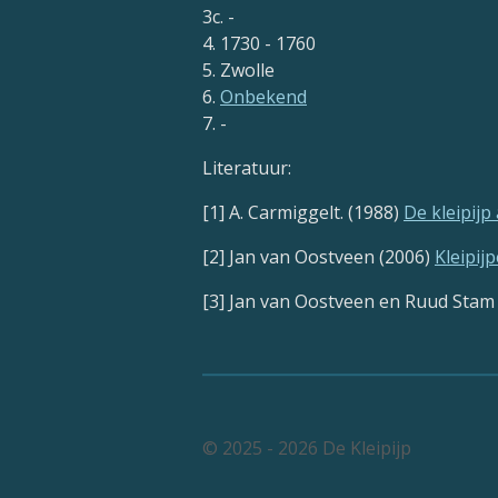
3c. -
4. 1730 - 1760
5. Zwolle
6.
Onbekend
7. -
Literatuur:
[1] A. Carmiggelt. (1988)
De kleipij
[2] Jan van Oostveen (2006)
Kleipij
[3] Jan van Oostveen en Ruud Stam
© 2025 - 2026 De Kleipijp