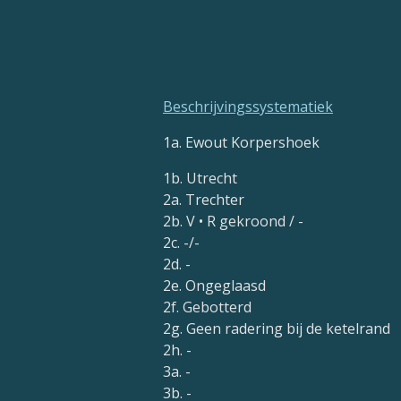
Beschrijvingssystematiek
1a. Ewout Korpershoek
1b. Utrecht
2a. Trechter
2b. V • R gekroond / -
2c. -/-
2d. -
2e. Ongeglaasd
2f. Gebotterd
2g. Geen radering bij de ketelrand
2h. -
3a. -
3b. -