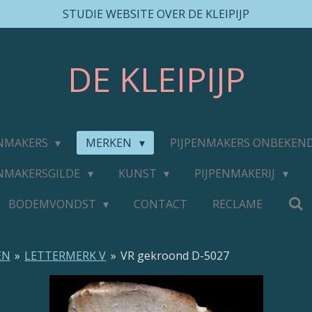
STUDIE WEBSITE OVER DE KLEIPIJP
DE
KLEIPIJP
ENMAKERS
MERKEN
PIJPENMAKERS ONBEKEN
ENMAKERSGILDE
KUNST
PIJPENMAKERIJ
BODEMVONDST
CONTACT
RECLAME
EN
»
LETTERMERK V
»
VR gekroond D-5027