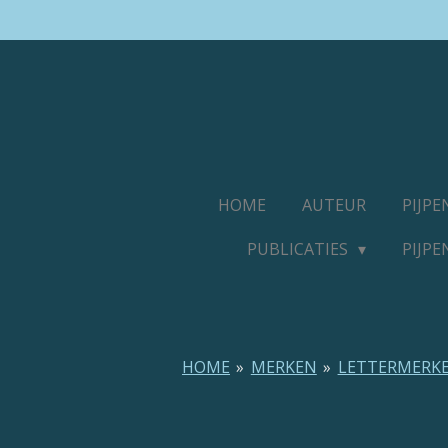
Ga
direct
naar
de
hoofdinhoud
HOME
AUTEUR
PIJP
PUBLICATIES
PIJP
HOME
»
MERKEN
»
LETTERMERK