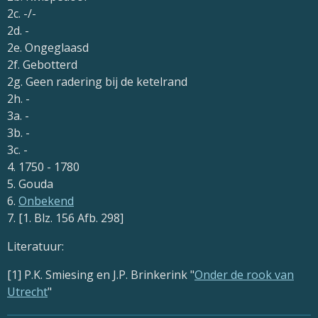
2c. -/-
2d. -
2e. Ongeglaasd
2f. Gebotterd
2g. Geen radering bij de ketelrand
2h. -
3a. -
3b. -
3c. -
4. 1750 - 1780
5. Gouda
6.
Onbekend
7. [1. Blz. 156 Afb. 298]
Literatuur:
[1] P.K. Smiesing en J.P. Brinkerink "
Onder de rook van
Utrecht
"