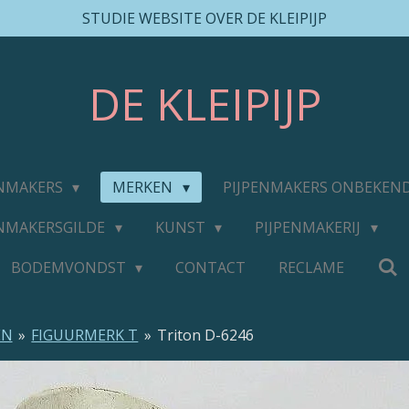
STUDIE WEBSITE OVER DE KLEIPIJP
DE
KLEIPIJP
ENMAKERS
MERKEN
PIJPENMAKERS ONBEKEN
ENMAKERSGILDE
KUNST
PIJPENMAKERIJ
BODEMVONDST
CONTACT
RECLAME
EN
»
FIGUURMERK T
»
Triton D-6246