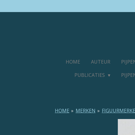
Ga
direct
naar
de
hoofdinhoud
HOME
AUTEUR
PIJP
PUBLICATIES
PIJP
HOME
»
MERKEN
»
FIGUURMERK