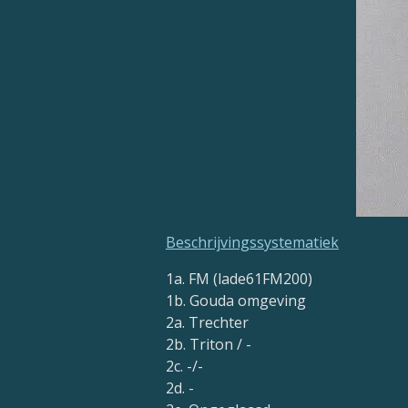
Beschrijvingssystematiek
1a. FM (
lade61FM200
)
1b. Gouda omgeving
2a. Trechter
2b. Triton / -
2c. -/-
2d. -