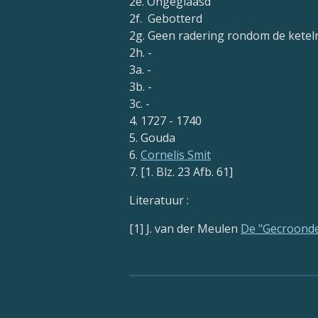
2e. Ongeglaasd
2f. Gebotterd
2g. Geen radering rondom de ketel
2h. -
3a. -
3b. -
3c. -
4. 1727 - 1740
5. Gouda
6.
Cornelis Smit
7. [1. Blz. 23 Afb. 61]
Literatuur :
[1] J. van der Meulen
De "Gecroonde