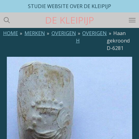
STUDIE WEBSITE OVER DE KLEIPIJP
Ga
direct
DE
KLEIPIJP
naar
de
HOME
»
MERKEN
»
OVERIGEN
»
OVERIGEN
»
Haan
hoofdinhoud
H
gekroond
D-6281