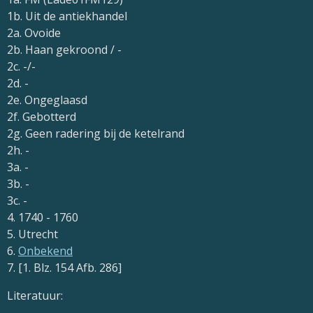
1b. Uit de antiekhandel
2a. Ovoide
2b. Haan gekroond / -
2c. -/-
2d. -
2e. Ongeglaasd
2f. Gebotterd
2g. Geen radering bij de ketelrand
2h. -
3a. -
3b. -
3c. -
4. 1740 - 1760
5. Utrecht
6.
Onbekend
7. [1. Blz. 154 Afb. 286]
Literatuur: