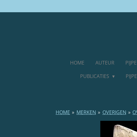
Ga
direct
naar
de
hoofdinhoud
HOME
AUTEUR
PIJ
PUBLICATIES
PIJ
HOME
»
MERKEN
»
OVERIGEN
»
O