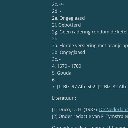
2c. -/-
2d. -
2e. Ongeglaasd
2f. Gebotterd
2g. Geen radering rondom de kete
2h. -
3a. Florale versiering met oranje ap
3b. Ongeglaasd
3c. -
4. 1670 - 1700
5. Gouda
6. -
7. [1. Blz. 97 Afb. 502] [2. Blz. 82 Afb.
Literatuur :
[1] Duco, D. H. (1987).
De Nederland
[2] Onder redactie van F. Tymstra e
Opmerking: Pijp is gemaakt tijdens