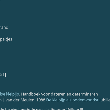
lrand
peltjes
 51]
se kleipijp
. Handboek voor dateren en determineren
n J. van der Meulen. 1988
De kleipijp als bodemvondst
Jubli
 de bewindsperiode van stadhouder Willem III