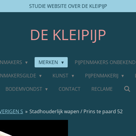
STUDIE WEBSITE OVER DE KLEIPIJP
DE
KLEIPIJP
PENMAKERS
MERKEN
PIJPENMAKERS ONBEKEN
PENMAKERSGILDE
KUNST
PIJPENMAKERIJ
BODEMVONDST
CONTACT
RECLAME
VERIGEN S
»
Stadhouderlijk wapen / Prins te paard 52