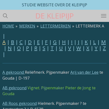
STUDIE WEBSITE OVER DE KLEIPIJP
Ga
direct
DE
KLEIPIJP
naar
de
HOME
»
MERKEN
»
LETTERMERKEN
»
LETTERMERK A
hoofdinhoud
|
A
|
B
|
C
|
D
|
E
|
F
|
G
|
H
|
I
|
J
|
K
|
L
|
M
|
N
|
O
|
P
|
R
|
S
|
T
|
U
|
V
|
W
|
X
|
Y
|
Z
|
A gekroond
Reliëfmerk. Pijpenmaker
Arij van der Lee
te
Gouda | D-197
AB gekroond
Vignet. Pijpenmaker Pieter de Jong te
Gouda
AB Roos gekroond
Hielmerk. Pijpenmaker ? te