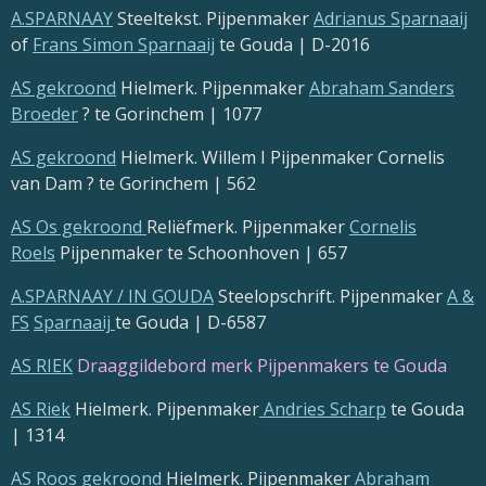
A.SPARNAAY
Steeltekst. Pijpenmaker
Adrianus Sparnaaij
of
Frans Simon Sparnaaij
te Gouda | D-2016
AS gekroond
Hielmerk. Pijpenmaker
Abraham Sanders
Broeder
? te Gorinchem | 1077
AS gekroond
Hielmerk. Willem I Pijpenmaker Cornelis
van Dam ? te Gorinchem | 562
AS Os gekroond
Reliëfmerk. Pijpenmaker
Cornelis
Roels
Pijpenmaker te Schoonhoven | 657
A.SPARNAAY / IN GOUDA
Steelopschrift. Pijpenmaker
A &
FS
Sparnaaij
te Gouda | D-6587
AS RIEK
Draaggildebord merk Pijpenmakers te Gouda
AS Riek
Hielmerk. Pijpenmaker
Andries Scharp
te Gouda
| 1314
AS Roos gekroond
Hielmerk. Pijpenmaker
Abraham