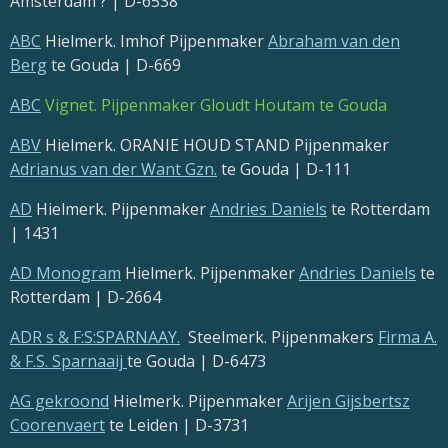
Amsterdam ? | D-6538
ABC
Hielmerk. Imhof Pijpenmaker
Abraham van den
Berg
te Gouda | D-669
ABC
Vignet. Pijpenmaker Gloudt Houtam te Gouda
ABV
Hielmerk. ORANIE HOUD STAND Pijpenmaker
Adrianus van der Want Gzn.
te Gouda | D-111
AD
Hielmerk. Pijpenmaker
Andries Daniels
te Rotterdam
| 1431
AD Monogram
Hielmerk. Pijpenmaker
Andries Daniels
te
Rotterdam | D-2664
ADR
s
& F:S:SPARNAAY.
Steelmerk. Pijpenmakers
Firma A.
& F.S. Sparnaaij
te Gouda | D-6473
AG gekroond
Hielmerk. Pijpenmaker
Arijen Gijsbertsz
Coorenvaert
te Leiden | D-3731