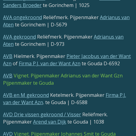
Sanders Broeder
te Gorinchem | 1025
AVA ongekroond
Reliëfmerk. Pijpenmaker
Adrianus van
Aten
te Gorinchem | D-5679
AVA gekroond
Reliëfmerk. Pijpenmaker
Adrianus van
Aten
te Gorinchem | D-973
AVB
Hielmerk. Pijpenmaker
Pieter Jacobus van der Want
Azn
of
Firma P.J. van der Want Azn
te Gouda D-6592
AVB
Vignet. Pijpenmaker Adrianus van der Want Gzn
Pijpenmaker te Gouda
AVB en M gekroond
Ketelmerk. Pijpenmaker
Firma P.J.
van der Want Azn
. te Gouda | D-6588
AVD Drie vissen gekroond / Visser
Reliëfmerk.
Pijpenmaker
Arend van Dijk
te Gouda | 1038
AVD
Vignet. Pijpenmaker Johannes Smit te Gouda