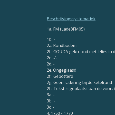
Beschrijvingssystematiek
1a. FM (Lade8FM05)
1b. -
2a. Rondbodem
2b. GOUDA gekroond met lelies in 
2c. -/-
2d. -
2e. Ongeglaasd
2f. Gebotterd
2g. Geen radering bij de ketelrand
2h. Tekst is geplaatst aan de voorzi
3a. -
3b. -
3c. -
4. 1750 - 1770