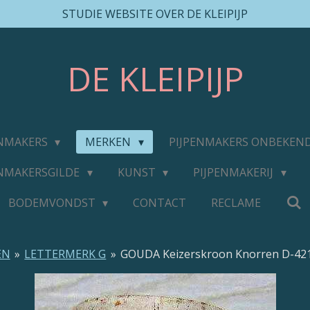
STUDIE WEBSITE OVER DE KLEIPIJP
DE
KLEIPIJP
ENMAKERS
MERKEN
PIJPENMAKERS ONBEKEN
ENMAKERSGILDE
KUNST
PIJPENMAKERIJ
BODEMVONDST
CONTACT
RECLAME
EN
»
LETTERMERK G
»
GOUDA Keizerskroon Knorren D-42