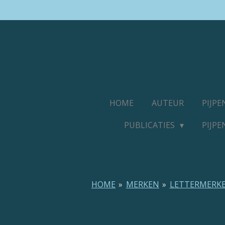
Ga
direct
naar
de
hoofdinhoud
HOME
AUTEUR
PIJP
PUBLICATIES
PIJP
HOME
»
MERKEN
»
LETTERMERK