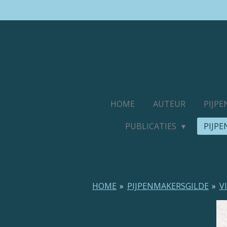
Ga
direct
naar
de
hoofdinhoud
HOME
AUTEUR
PIJP
PUBLICATIES
PIJP
HOME
»
PIJPENMAKERSGILDE
»
V