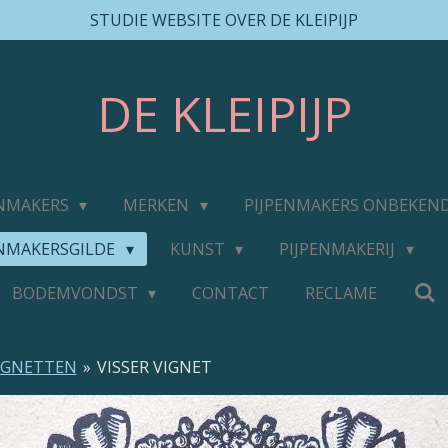
STUDIE WEBSITE OVER DE KLEIPIJP
DE
KLEIPIJP
ENMAKERS
MERKEN
PIJPENMAKERS ONBEKEN
ENMAKERSGILDE
KUNST
PIJPENMAKERIJ
BODEMVONDST
CONTACT
RECLAME
IGNETTEN
»
VISSER VIGNET