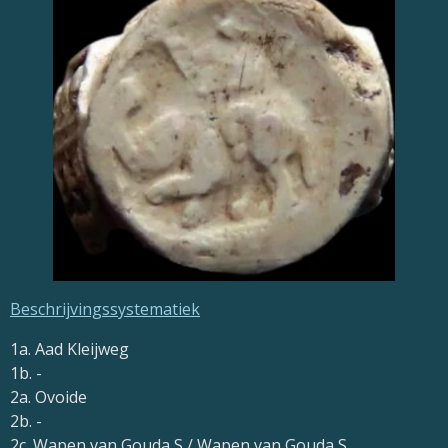
Beschrijvingssystematiek
1a. Aad Kleijweg
1b. -
2a. Ovoide
2b. -
2c. Wapen van Gouda S / Wapen van Gouda S