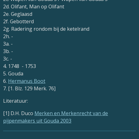
2d. Olifant, Man op Olifant
2e. Geglaasd
2f. Gebotterd
2g. Radering rondom bij de ketelrand
2h. -
3a. -
3b. -
3c. -
4. 1748 - 1753
5. Gouda
6.
Hermanus Boot
7. [1. Blz. 129 Merk. 76]
Literatuur:
[1] D.H. Duco
Merken en Merkenrecht van de
pijpenmakers uit Gouda 2003