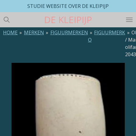
STUDIE WEBSITE OVER DE KLEIPIJP
Ga
direct
DE
KLEIPIJP
naar
de
HOME
»
MERKEN
»
FIGUURMERKEN
»
FIGUURMERK
»
Ol
hoofdinhoud
O
/ Ma
olifa
204