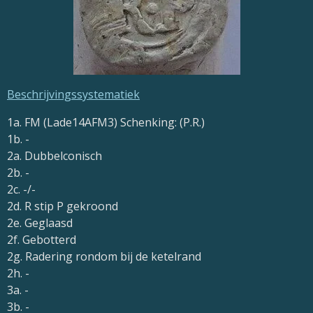
Beschrijvingssystematiek
1a. FM
(Lade14AFM3)
Schenking: (P.R.)
1b. -
2a. Dubbelconisch
2b. -
2c. -/-
2d. R stip P gekroond
2e. Geglaasd
2f. Gebotterd
2g. Radering rondom bij de ketelrand
2h. -
3a. -
3b. -