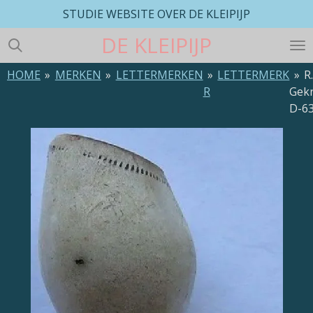
STUDIE WEBSITE OVER DE KLEIPIJP
Ga
direct
DE
KLEIPIJP
naar
de
HOME
»
MERKEN
»
LETTERMERKEN
»
LETTERMERK
»
R
hoofdinhoud
R
Gek
D-6