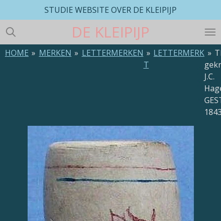
STUDIE WEBSITE OVER DE KLEIPIJP
Ga
direct
DE
KLEIPIJP
naar
de
HOME
»
MERKEN
»
LETTERMERKEN
»
LETTERMERK
»
hoofdinhoud
T
gek
J.C.
Hag
GES
184