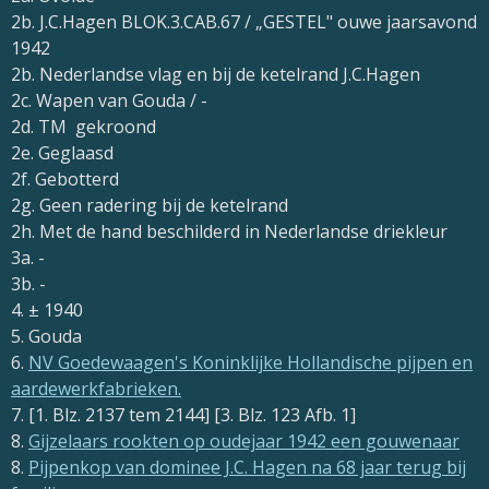
2b. J.C.Hagen BLOK.3.CAB.67 / „GESTEL" ouwe jaarsavond
1942
2b. Nederlandse vlag en bij de ketelrand J.C.Hagen
2c. Wapen van Gouda / -
2d. TM gekroond
2e. Geglaasd
2f. Gebotterd
2g. Geen radering bij de ketelrand
2h. Met de hand beschilderd in Nederlandse driekleur
3a. -
3b. -
4. ± 1940
5. Gouda
6.
NV Goedewaagen's Koninklijke Hollandische pijpen en
aardewerkfabrieken.
7. [1. Blz. 2137 tem 2144] [3. Blz. 123 Afb. 1]
8.
Gijzelaars rookten op oudejaar 1942 een gouwenaar
8.
Pijpenkop van dominee J.C. Hagen na 68 jaar terug bij