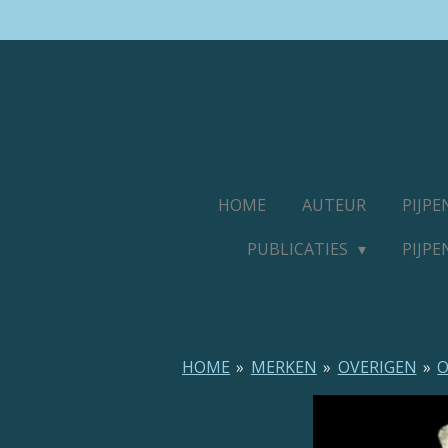
Ga
direct
naar
de
hoofdinhoud
HOME
AUTEUR
PIJP
PUBLICATIES
PIJP
HOME
»
MERKEN
»
OVERIGEN
»
O