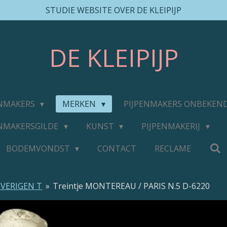
STUDIE WEBSITE OVER DE KLEIPIJP
DE
KLEIPIJP
ENMAKERS
MERKEN
PIJPENMAKERS ONBEKEN
ENMAKERSGILDE
KUNST
PIJPENMAKERIJ
BODEMVONDST
CONTACT
RECLAME
VERIGEN T
»
Treintje MONTEREAU / PARIS N.5 D-6220