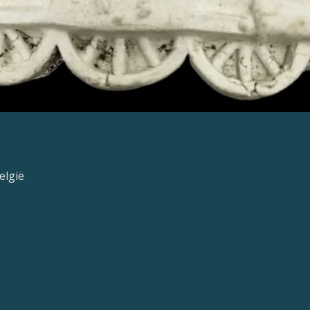
elgië