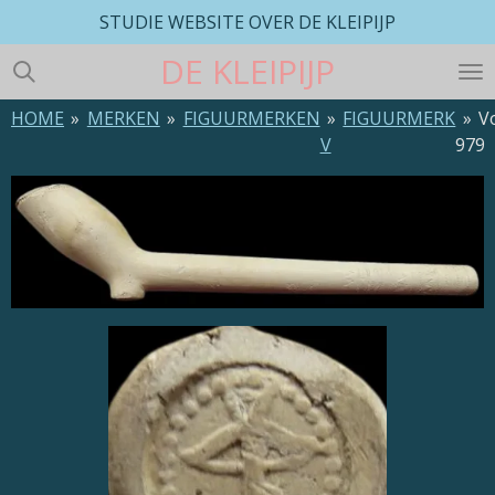
STUDIE WEBSITE OVER DE KLEIPIJP
Ga
direct
DE
KLEIPIJP
naar
de
HOME
»
MERKEN
»
FIGUURMERKEN
»
FIGUURMERK
»
V
hoofdinhoud
V
979