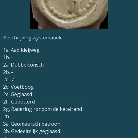
Beschrijvingssystematiek
1a. Aad Kleijweg
1b. -
2a. Dubbelconsch
2b. -
2c. -/-
2d. Voetboog
2e. Geglaasd
2f. Gebotterd
2g. Radering rondom de ketelrand
2h. -
3a. Geometrisch patroon
3b. Gedeeltelijk geglaasd