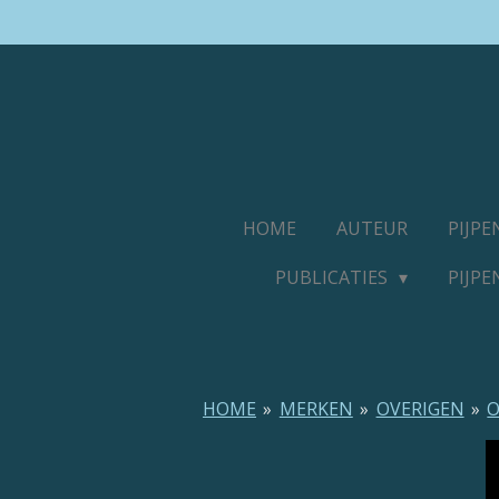
Ga
direct
naar
de
hoofdinhoud
HOME
AUTEUR
PIJP
PUBLICATIES
PIJP
HOME
»
MERKEN
»
OVERIGEN
»
O