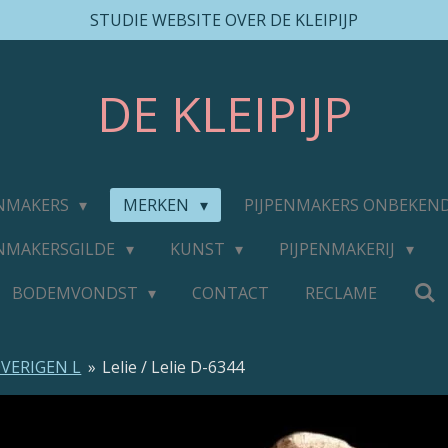
STUDIE WEBSITE OVER DE KLEIPIJP
DE
KLEIPIJP
ENMAKERS
MERKEN
PIJPENMAKERS ONBEKEN
ENMAKERSGILDE
KUNST
PIJPENMAKERIJ
BODEMVONDST
CONTACT
RECLAME
VERIGEN L
»
Lelie / Lelie D-6344