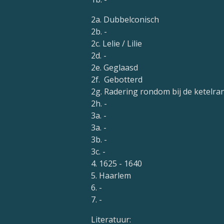
2a. Dubbelconisch
2b. -
2c. Lelie / Lilie
2d. -
2e. Geglaasd
2f. Gebotterd
2g. Radering rondom bij de ketelra
2h. -
3a. -
3a. -
3b. -
3c. -
4. 1625 - 1640
5. Haarlem
6. -
7. -
Literatuur: