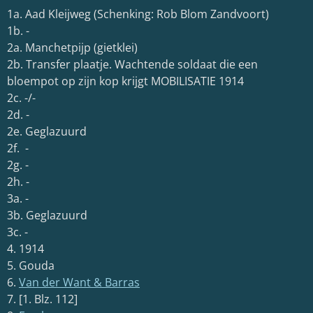
1a. Aad Kleijweg (Schenking: Rob Blom Zandvoort)
1b. -
2a. Manchetpijp (gietklei)
2b. Transfer plaatje. Wachtende soldaat die een
bloempot op zijn kop krijgt MOBILISATIE 1914
2c. -/-
2d. -
2e. Geglazuurd
2f. -
2g. -
2h. -
3a. -
3b. Geglazuurd
3c. -
4. 1914
5. Gouda
6.
Van der Want & Barras
7. [1. Blz. 112]