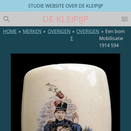
STUDIE WEBSITE OVER DE KLEIPIJP
Ga
direct
DE
KLEIPIJP
naar
de
HOME
»
MERKEN
»
OVERIGEN
»
OVERIGEN
»
Een bom
hoofdinhoud
E
Mobilisatie
1914 594