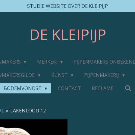
STUDIE WEBSITE OVER DE KLEIPIJP
DE
KLEIPIJP
ENMAKERS
MERKEN
PIJPENMAKERS ONBEKEN
ENMAKERSGILDE
KUNST
PIJPENMAKERIJ
BODEMVONDST
CONTACT
RECLAME
AL
»
LAKENLOOD 12