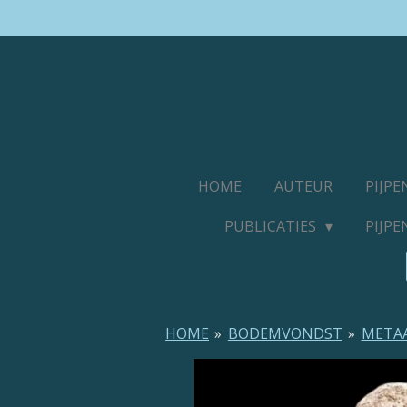
Ga
direct
naar
de
hoofdinhoud
HOME
AUTEUR
PIJP
PUBLICATIES
PIJP
HOME
»
BODEMVONDST
»
META