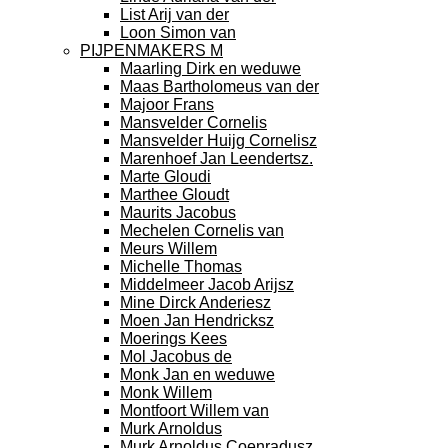
List Arij van der
Loon Simon van
PIJPENMAKERS M
Maarling Dirk en weduwe
Maas Bartholomeus van der
Majoor Frans
Mansvelder Cornelis
Mansvelder Huijg Cornelisz
Marenhoef Jan Leendertsz.
Marte Gloudi
Marthee Gloudt
Maurits Jacobus
Mechelen Cornelis van
Meurs Willem
Michelle Thomas
Middelmeer Jacob Arijsz
Mine Dirck Anderiesz
Moen Jan Hendricksz
Moerings Kees
Mol Jacobus de
Monk Jan en weduwe
Monk Willem
Montfoort Willem van
Murk Arnoldus
Murk Arnoldus Coenradusz