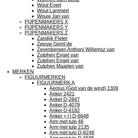
Wout Evert
Wout Lammert
Wouw Jan van
PIJPENMAKERS X
PIJPENMAKERS Y
PIJPENMAKERS Z
Zandijk Pieter
Zeeuw Gerrit de
Zevenbergen Anthoni Willemsz van
Zutphen Engel van
Zutphen Engel van
Zutphen Maarten van
MERKEN
FIGUURMERKEN
FIGUURMERK A
Aeolus (God van de wind) 1309
Anker 2421
Anker D-2847
Anker D-4079
Anker D-6182
Anker + I I D-6648
Arm met tulp 46
Arm met tulp 2135
Arm met tulp D-6248