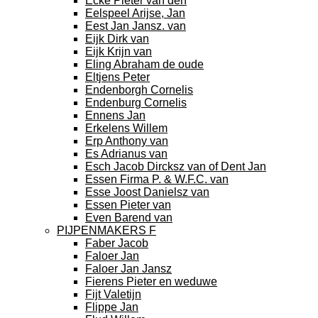
Ecke Pieter van den
Eelspeel Arijse, Jan
Eest Jan Jansz. van
Eijk Dirk van
Eijk Krijn van
Eling Abraham de oude
Eltjens Peter
Endenborgh Cornelis
Endenburg Cornelis
Ennens Jan
Erkelens Willem
Erp Anthony van
Es Adrianus van
Esch Jacob Dircksz van of Dent Jan
Essen Firma P. & W.F.C. van
Esse Joost Danielsz van
Essen Pieter van
Even Barend van
PIJPENMAKERS F
Faber Jacob
Faloer Jan
Faloer Jan Jansz
Fierens Pieter en weduwe
Fijt Valetijn
Flippe Jan