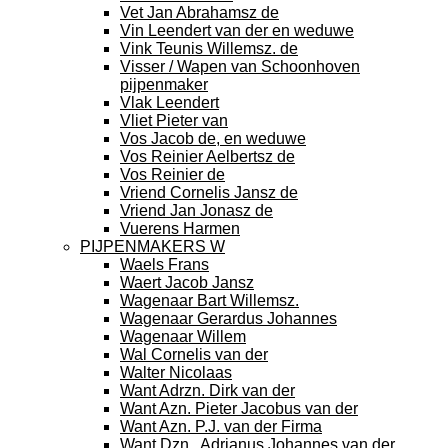
Vet Jan Abrahamsz de
Vin Leendert van der en weduwe
Vink Teunis Willemsz. de
Visser / Wapen van Schoonhoven
pijpenmaker
Vlak Leendert
Vliet Pieter van
Vos Jacob de, en weduwe
Vos Reinier Aelbertsz de
Vos Reinier de
Vriend Cornelis Jansz de
Vriend Jan Jonasz de
Vuerens Harmen
PIJPENMAKERS W
Waels Frans
Waert Jacob Jansz
Wagenaar Bart Willemsz.
Wagenaar Gerardus Johannes
Wagenaar Willem
Wal Cornelis van der
Walter Nicolaas
Want Adrzn. Dirk van der
Want Azn. Pieter Jacobus van der
Want Azn. P.J. van der Firma
Want Dzn., Adrianus Johannes van der