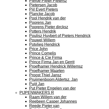
Pieroe Pieter Pietersz
Pietersen Jacob
Pijl Evert Pieters
Plancke Jacob
Pool Hendrik van der
Poorens Jan
Poorens Pieter dircksz
Potters Hendrik
Poulisz Huybert of Pieters Hendrick
Pouwel Willem
Potvlieg Hendrick
Price John
Prince Cornelis
Prince & Cie Firma
Prince Firma Jan en Gerrit
Proefhamer Hendrick Willemsz
Proefhamer Maarten
Proost Thiel Jansz
Pruijmenboom Aldertsz. Jan
Puijt Jan
Put Pieter Engelen van der
PIJPENMAKERS R
Raam Willem van der
Reebeen Casper Johannes
Reede Pieter van