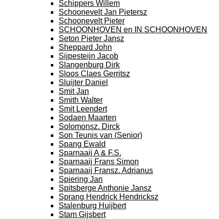
Schippers Willem
Schoonevelt Jan Pietersz
Schoonevelt Pieter
SCHOONHOVEN en IN SCHOONHOVEN
Seton Pieter Jansz
Sheppard John
Sijpesteijn Jacob
Slangenburg Dirk
Sloos Claes Gerritsz
Sluijter Daniel
Smit Jan
Smith Walter
Smit Leendert
Sodaen Maarten
Solomonsz. Dirck
Son Teunis van (Senior)
Spang Ewald
Sparnaaij A & F.S.
Sparnaaij Frans Simon
Sparnaaij Fransz. Adrianus
Spiering Jan
Spitsberge Anthonie Jansz
Sprang Hendrick Hendricksz
Stalenburg Huijbert
Stam Gijsbert