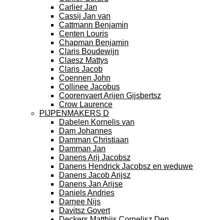
Carlier Jan
Cassij Jan van
Cattmann Benjamin
Centen Louris
Chapman Benjamin
Claris Boudewijn
Claesz Mattys
Claris Jacob
Coennen John
Collinee Jacobus
Coorenvaert Arijen Gijsbertsz
Crow Laurence
PIJPENMAKERS D
Dabelen Kornelis van
Dam Johannes
Damman Christiaan
Damman Jan
Danens Arij Jacobsz
Danens Hendrick Jacobsz en weduwe
Danens Jacob Arijsz
Danens Jan Arijse
Daniels Andries
Darnee Nijs
Davitsz Govert
Deckers Matthijs Cornelisz Den