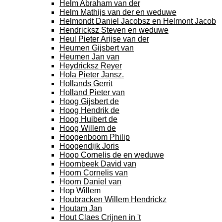
Helm Abraham van der
Helm Mathijs van der en weduwe
Helmondt Daniel Jacobsz en Helmont Jacob
Hendricksz Steven en weduwe
Heul Pieter Arijse van der
Heumen Gijsbert van
Heumen Jan van
Heydricksz Reyer
Hola Pieter Jansz.
Hollands Gerrit
Holland Pieter van
Hoog Gijsbert de
Hoog Hendrik de
Hoog Huibert de
Hoog Willem de
Hoogenboom Philip
Hoogendijk Joris
Hoop Cornelis de en weduwe
Hoornbeek David van
Hoorn Cornelis van
Hoorn Daniel van
Hop Willem
Houbracken Willem Hendrickz
Houtam Jan
Hout Claes Crijnen in 't