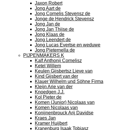
Jaxon Robert
Jong Aart de
Jong Cornelis Stevensz de
Jonge de Hendrick Stevensz
Jong Jan de
Jong Jan Thijse de
Jong Klaas de
Jong Leendert de
Jong Lucas Evertse en weduwe
Jong Pieternella de
PIJPENMAKERS K
Kalf Anthonij Cornelisz
Ketel Willem
Keulen Gijsbertsz Lieve van
Kind Gijsbert van der
Klauer Wilhelm und Söhne Firma
Kleijn Arie van der
Knoedgen J.J.
Kol Pieter de
Komen (Junior) Nicolaas van
Komen Nicolaas van
Konijnenbrouck Arij Davidse
Kraes Jan
Kramer Huijbert
Kranenburg Isaak Tobiasz