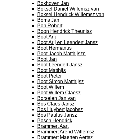
Bokhoven Jan
Boksel Daniel Willemsz van
Boksel Hendrick Willemsz van
Boms Jan
Bon Robert
Boon Hendrick Theunisz
Boot Arij
Boot Arij en Leendert Jansz
Boot Hermanus
Boot Jacob Matthijszn
Boot Jan
Boot Leendert Jansz
Boot Matthijs
Boot Pieter
Boot Simon Matthijsz
Boot Willem
Boot Willem Claesz
Borselen Jan van
Bos Claes Jansz
Bos Huybert jacobsz
Bos Paulus Jansz
Bosch Hendrick
Brammert Aart
Brammert Arend Willemsz.
Brammert Maerten Aertsz