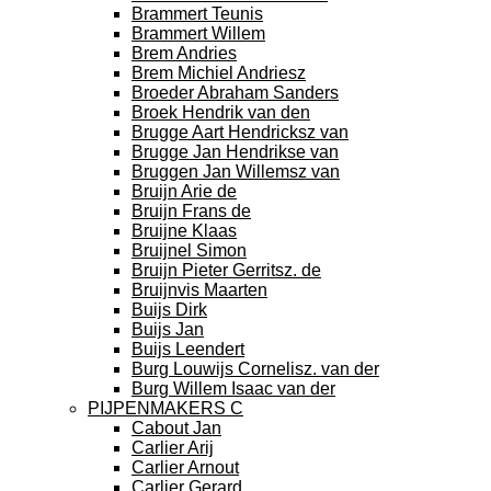
Brammert Teunis
Brammert Willem
Brem Andries
Brem Michiel Andriesz
Broeder Abraham Sanders
Broek Hendrik van den
Brugge Aart Hendricksz van
Brugge Jan Hendrikse van
Bruggen Jan Willemsz van
Bruijn Arie de
Bruijn Frans de
Bruijne Klaas
Bruijnel Simon
Bruijn Pieter Gerritsz. de
Bruijnvis Maarten
Buijs Dirk
Buijs Jan
Buijs Leendert
Burg Louwijs Cornelisz. van der
Burg Willem Isaac van der
PIJPENMAKERS C
Cabout Jan
Carlier Arij
Carlier Arnout
Carlier Gerard