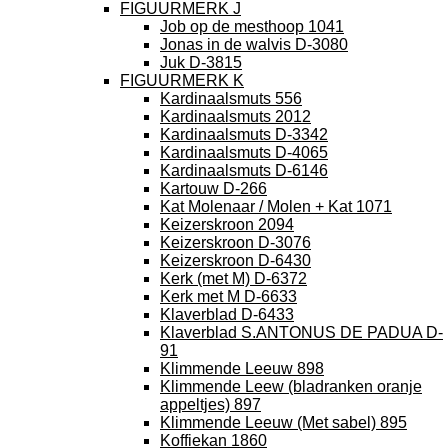
FIGUURMERK J
Job op de mesthoop 1041
Jonas in de walvis D-3080
Juk D-3815
FIGUURMERK K
Kardinaalsmuts 556
Kardinaalsmuts 2012
Kardinaalsmuts D-3342
Kardinaalsmuts D-4065
Kardinaalsmuts D-6146
Kartouw D-266
Kat Molenaar / Molen + Kat 1071
Keizerskroon 2094
Keizerskroon D-3076
Keizerskroon D-6430
Kerk (met M) D-6372
Kerk met M D-6633
Klaverblad D-6433
Klaverblad S.ANTONUS DE PADUA D-
91
Klimmende Leeuw 898
Klimmende Leew (bladranken oranje
appeltjes) 897
Klimmende Leeuw (Met sabel) 895
Koffiekan 1860