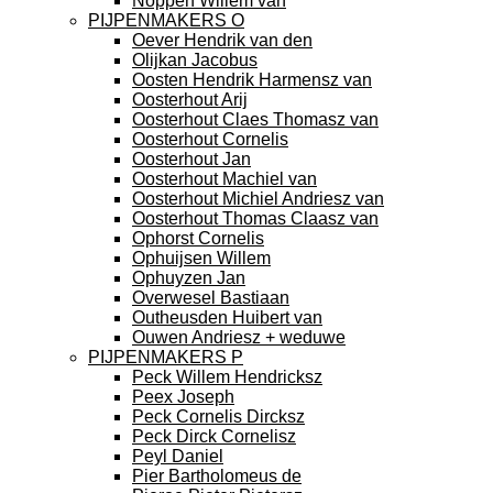
Noppen Willem van
PIJPENMAKERS O
Oever Hendrik van den
Olijkan Jacobus
Oosten Hendrik Harmensz van
Oosterhout Arij
Oosterhout Claes Thomasz van
Oosterhout Cornelis
Oosterhout Jan
Oosterhout Machiel van
Oosterhout Michiel Andriesz van
Oosterhout Thomas Claasz van
Ophorst Cornelis
Ophuijsen Willem
Ophuyzen Jan
Overwesel Bastiaan
Outheusden Huibert van
Ouwen Andriesz + weduwe
PIJPENMAKERS P
Peck Willem Hendricksz
Peex Joseph
Peck Cornelis Dircksz
Peck Dirck Cornelisz
Peyl Daniel
Pier Bartholomeus de