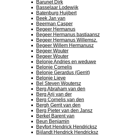
Barunet Dirk
Basselaar Lodewijk
Batenburg Huijbert
Beek Jan van
Beerman Casper
Begeer Hermanus
Begeer Hermanus bastiaansz
Begeer Hermanus Willemsz.
Begeer Willem Hermanusz
Begeer Wouter
Begeer Wouter
Belonje Andries en weduwe
Belonje Cornelis
Belonje Gerardus (Gerrit)
Belonje Lieve
Bel Steven Woutersz
Berg Abraham van den
Berg Arij van der
Berg Cornelis van den
Bergh Gerrit van den
Berg Pieter van den Jansz
Berkel Barent van
Beun Benjamin
Beyfort Hendrick Hendricksz
Bijlandt Hendrick Hendricksz