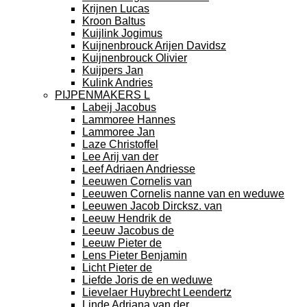
Krijnen Lucas
Kroon Baltus
Kuijlink Jogimus
Kuijnenbrouck Arijen Davidsz
Kuijnenbrouck Olivier
Kuijpers Jan
Kulink Andries
PIJPENMAKERS L
Labeij Jacobus
Lammoree Hannes
Lammoree Jan
Laze Christoffel
Lee Arij van der
Leef Adriaen Andriesse
Leeuwen Cornelis van
Leeuwen Cornelis nanne van en weduwe
Leeuwen Jacob Dircksz. van
Leeuw Hendrik de
Leeuw Jacobus de
Leeuw Pieter de
Lens Pieter Benjamin
Licht Pieter de
Liefde Joris de en weduwe
Lievelaer Huybrecht Leendertz
Linde Adriana van der