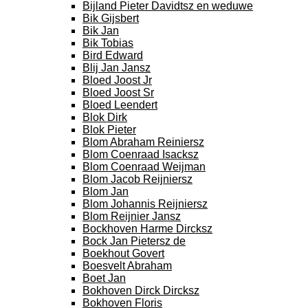
Bijland Pieter Davidtsz en weduwe
Bik Gijsbert
Bik Jan
Bik Tobias
Bird Edward
Blij Jan Jansz
Bloed Joost Jr
Bloed Joost Sr
Bloed Leendert
Blok Dirk
Blok Pieter
Blom Abraham Reiniersz
Blom Coenraad Isacksz
Blom Coenraad Weijman
Blom Jacob Reijniersz
Blom Jan
Blom Johannis Reijniersz
Blom Reijnier Jansz
Bockhoven Harme Dircksz
Bock Jan Pietersz de
Boekhout Govert
Boesvelt Abraham
Boet Jan
Bokhoven Dirck Dircksz
Bokhoven Floris