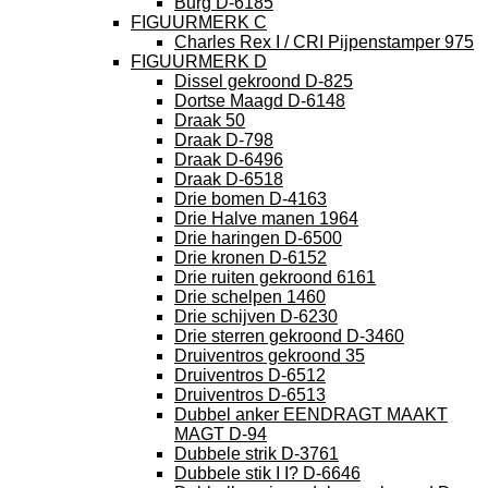
Burg D-6185
FIGUURMERK C
Charles Rex I / CRI Pijpenstamper 975
FIGUURMERK D
Dissel gekroond D-825
Dortse Maagd D-6148
Draak 50
Draak D-798
Draak D-6496
Draak D-6518
Drie bomen D-4163
Drie Halve manen 1964
Drie haringen D-6500
Drie kronen D-6152
Drie ruiten gekroond 6161
Drie schelpen 1460
Drie schijven D-6230
Drie sterren gekroond D-3460
Druiventros gekroond 35
Druiventros D-6512
Druiventros D-6513
Dubbel anker EENDRAGT MAAKT
MAGT D-94
Dubbele strik D-3761
Dubbele stik I I? D-6646