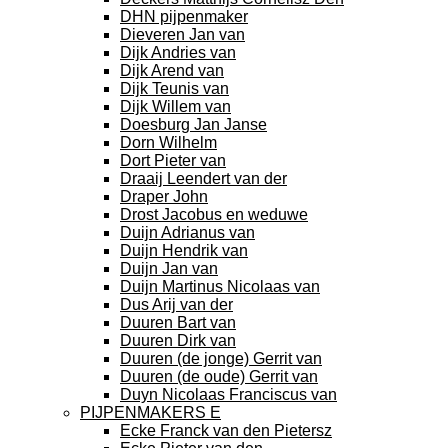
DHN pijpenmaker
Dieveren Jan van
Dijk Andries van
Dijk Arend van
Dijk Teunis van
Dijk Willem van
Doesburg Jan Janse
Dorn Wilhelm
Dort Pieter van
Draaij Leendert van der
Draper John
Drost Jacobus en weduwe
Duijn Adrianus van
Duijn Hendrik van
Duijn Jan van
Duijn Martinus Nicolaas van
Dus Arij van der
Duuren Bart van
Duuren Dirk van
Duuren (de jonge) Gerrit van
Duuren (de oude) Gerrit van
Duyn Nicolaas Franciscus van
PIJPENMAKERS E
Ecke Franck van den Pietersz