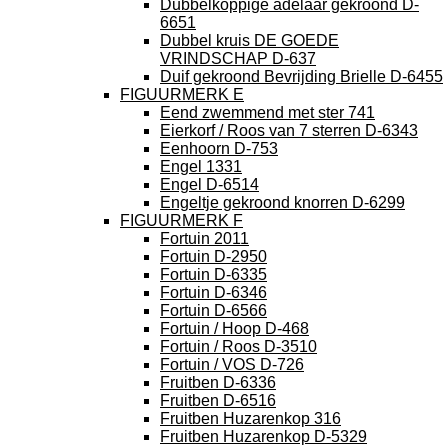
Dubbelkoppige adelaar gekroond D-
6651
Dubbel kruis DE GOEDE
VRINDSCHAP D-637
Duif gekroond Bevrijding Brielle D-6455
FIGUURMERK E
Eend zwemmend met ster 741
Eierkorf / Roos van 7 sterren D-6343
Eenhoorn D-753
Engel 1331
Engel D-6514
Engeltje gekroond knorren D-6299
FIGUURMERK F
Fortuin 2011
Fortuin D-2950
Fortuin D-6335
Fortuin D-6346
Fortuin D-6566
Fortuin / Hoop D-468
Fortuin / Roos D-3510
Fortuin / VOS D-726
Fruitben D-6336
Fruitben D-6516
Fruitben Huzarenkop 316
Fruitben Huzarenkop D-5329