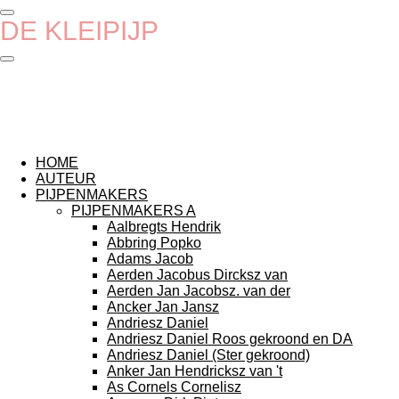
Ga
DE
KLEIPIJP
direct
naar
de
hoofdinhoud
HOME
AUTEUR
PIJPENMAKERS
PIJPENMAKERS A
Aalbregts Hendrik
Abbring Popko
Adams Jacob
Aerden Jacobus Dircksz van
Aerden Jan Jacobsz. van der
Ancker Jan Jansz
Andriesz Daniel
Andriesz Daniel Roos gekroond en DA
Andriesz Daniel (Ster gekroond)
Anker Jan Hendricksz van 't
As Cornels Cornelisz