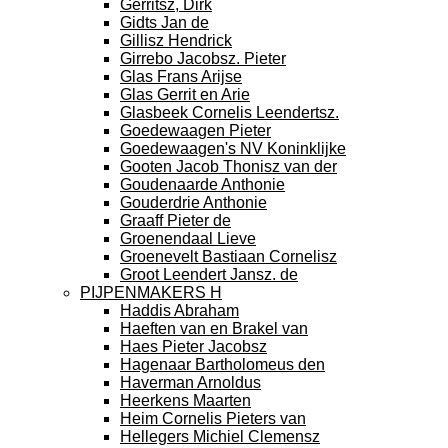
Gerritsz, Dirk
Gidts Jan de
Gillisz Hendrick
Girrebo Jacobsz. Pieter
Glas Frans Arijse
Glas Gerrit en Arie
Glasbeek Cornelis Leendertsz.
Goedewaagen Pieter
Goedewaagen's NV Koninklijke
Gooten Jacob Thonisz van der
Goudenaarde Anthonie
Gouderdrie Anthonie
Graaff Pieter de
Groenendaal Lieve
Groenevelt Bastiaan Cornelisz
Groot Leendert Jansz. de
PIJPENMAKERS H
Haddis Abraham
Haeften van en Brakel van
Haes Pieter Jacobsz
Hagenaar Bartholomeus den
Haverman Arnoldus
Heerkens Maarten
Heim Cornelis Pieters van
Hellegers Michiel Clemensz