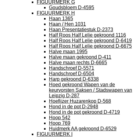
FIGUURMERK G
Goudsbloem D-4595
FIGUURMERK H
Haan 1365
Haan / Hen 1031
Haan Presentatiestuk D-2373
Half Roos Half Lelie gekroond 1116
Half Roos Half Lelie gekroond D-6419
Half Roos Half Lelie gekroond D-6675
Halve maan 1995
Halve maan gekroond D-411
Halve maan rechts D-6665
Handschroef D-5571
Handschroef D-6504
Harp gekroond D-6338
Hoed gekroond Wapen van de
keurvorsten Saksen / Stadswapen van
Leipzig D-287
Hoefijzer Huzarenkop D-568
Hond in de pot D-2948
Hond in de pot gekroond D-4719
Hoop 542
Hoop 769
Huidmerk AA gekroond D-6529
FIGUURMERK I