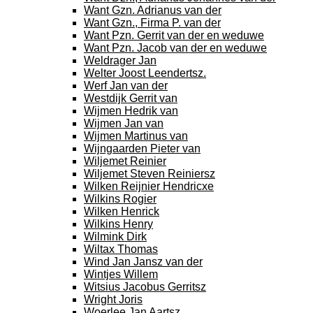
Want Gzn. Adrianus van der
Want Gzn., Firma P. van der
Want Pzn. Gerrit van der en weduwe
Want Pzn. Jacob van der en weduwe
Weldrager Jan
Welter Joost Leendertsz.
Werf Jan van der
Westdijk Gerrit van
Wijmen Hedrik van
Wijmen Jan van
Wijmen Martinus van
Wijngaarden Pieter van
Wiljemet Reinier
Wiljemet Steven Reiniersz
Wilken Reijnier Hendricxe
Wilkins Rogier
Wilken Henrick
Wilkins Henry
Wilmink Dirk
Wiltax Thomas
Wind Jan Jansz van der
Wintjes Willem
Witsius Jacobus Gerritsz
Wright Joris
Woerlee Jan Aartsz