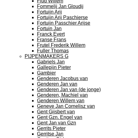
Flud Willem
Fommelij Jan Gloudij
Fortuijn Arij
Fortuijn Arij Paschierse
Fortuijn Passchier Arijse
Fortuin Jan
Franck Evert
Franse Frans
Frutel Frederik Willem
Fuller Thomas
PIJPENMAKERS G
Gabriels Jan
Gallepijn Pieter
Gambier
Genderen Jacobus van
Genderen Jan van
Genderen Jan van (de jonge)
Genderen, Machiel van
Genderen Willem van
Geneve Jan Cornelisz van
Gent Gijsbert van
Gent Gzn. Engel van
Gent Jan van Gzn
Gerrits Pieter
Gerritse Jan