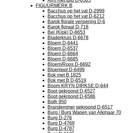
Arm met tulp D-6585
FIGUURMERK B
Bacchus op het vat D-2999
Bacchus op het vat D-6212
Barok florale versiering D-6
Barok floraal D-718
Bel (Klok) D-6653
Bladerkruis D-6678
Bloem D-6441
Bloem D-6537
Bloem D-6664
Bloem D-6685
Bloem/Roos D-6692
Bloempot D-6499
Bok met B 1825
Bok met B D-6519
Boom KRYN DIRKSE D-644
Boot gekroond D-6527
Boot gekroond D-6586
Both 950
Brandemmer gekroond D-6517
Burg / Burg Wapen van Alkmaar 70
Burg D-276
Burg D-4769
Burg D-4787