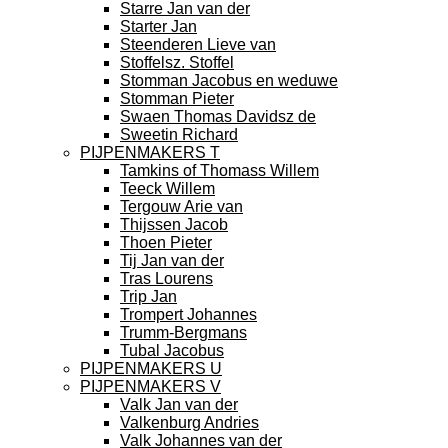
Starre Jan van der
Starter Jan
Steenderen Lieve van
Stoffelsz. Stoffel
Stomman Jacobus en weduwe
Stomman Pieter
Swaen Thomas Davidsz de
Sweetin Richard
PIJPENMAKERS T
Tamkins of Thomass Willem
Teeck Willem
Tergouw Arie van
Thijssen Jacob
Thoen Pieter
Tij Jan van der
Tras Lourens
Trip Jan
Trompert Johannes
Trumm-Bergmans
Tubal Jacobus
PIJPENMAKERS U
PIJPENMAKERS V
Valk Jan van der
Valkenburg Andries
Valk Johannes van der