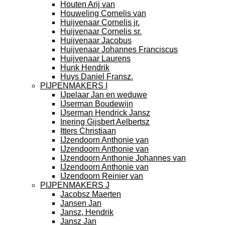
Houten Arij van
Houweling Cornelis van
Huijvenaar Cornelis jr.
Huijvenaar Cornelis sr.
Huijvenaar Jacobus
Huijvenaar Johannes Franciscus
Huijvenaar Laurens
Hunk Hendrik
Huys Daniel Fransz.
PIJPENMAKERS I
IJpelaar Jan en weduwe
IJserman Boudewijn
IJserman Hendrick Jansz
Inering Gijsbert Aelbertsz
Itters Christiaan
IJzendoorn Anthonie van
IJzendoorn Anthonie van
IJzendoorn Anthonie Johannes van
IJzendoorn Anthonie van
IJzendoorn Reinier van
PIJPENMAKERS J
Jacobsz Maerten
Jansen Jan
Jansz, Hendrik
Jansz Jan