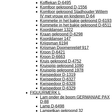
Koffiekan D-6495
Komfoor gekroond D-1556
Komfoor gekroond Stadhouder Willem
IV met vrouw en kinderen D-64
Kommetje in het bakje gekroond D-6193
Kommetje in het bakje gekroond D-6511
Koorddanser 1322
Kraan gekroond D-6298
Koorddanser 147
Krijgsman 6194
Krijsman Doornenreliëf 917
Kroon D-6421
Kroon D-6663
Kruis gekroond D-4752
Kruispijp gekroond 1090
Kruispijp gekroond 1978
Kwispedoor D-1319
Kwispedoor D-6327
Kwispedoor D-6328
Kwispedoor D-6329
FIGUURMERK L
Lam onder de boom GERMANIAE PAX
D-88
Lamp D-6498
Lampetkan gekroond 32