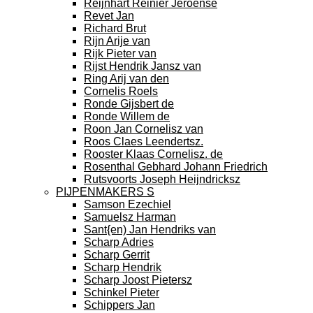
Reijnhart Reinier Jeroense
Revet Jan
Richard Brut
Rijn Arije van
Rijk Pieter van
Rijst Hendrik Jansz van
Ring Arij van den
Cornelis Roels
Ronde Gijsbert de
Ronde Willem de
Roon Jan Cornelisz van
Roos Claes Leendertsz.
Rooster Klaas Cornelisz. de
Rosenthal Gebhard Johann Friedrich
Rutsvoorts Joseph Heijndricksz
PIJPENMAKERS S
Samson Ezechiel
Samuelsz Harman
Sant{en) Jan Hendriks van
Scharp Adries
Scharp Gerrit
Scharp Hendrik
Scharp Joost Pietersz
Schinkel Pieter
Schippers Jan