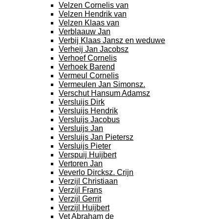
Velzen Cornelis van
Velzen Hendrik van
Velzen Klaas van
Verblaauw Jan
Verbij Klaas Jansz en weduwe
Verheij Jan Jacobsz
Verhoef Cornelis
Verhoek Barend
Vermeul Cornelis
Vermeulen Jan Simonsz.
Verschut Hansum Adamsz
Versluijs Dirk
Versluijs Hendrik
Versluijs Jacobus
Versluijs Jan
Versluijs Jan Pietersz
Versluijs Pieter
Verspuij Huijbert
Vertoren Jan
Veverlo Dircksz. Crijn
Verzijl Christiaan
Verzijl Frans
Verzijl Gerrit
Verzijl Huijbert
Vet Abraham de