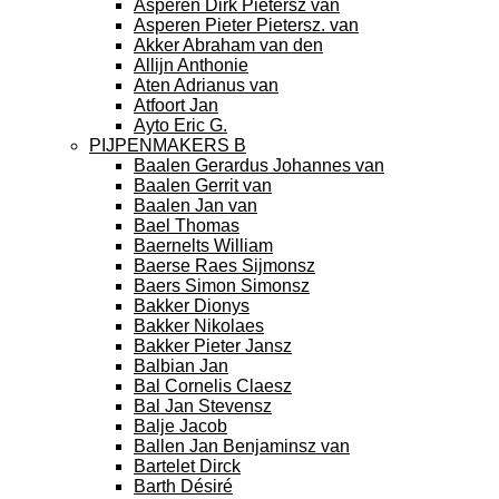
Asperen Dirk Pietersz van
Asperen Pieter Pietersz. van
Akker Abraham van den
Allijn Anthonie
Aten Adrianus van
Atfoort Jan
Ayto Eric G.
PIJPENMAKERS B
Baalen Gerardus Johannes van
Baalen Gerrit van
Baalen Jan van
Bael Thomas
Baernelts William
Baerse Raes Sijmonsz
Baers Simon Simonsz
Bakker Dionys
Bakker Nikolaes
Bakker Pieter Jansz
Balbian Jan
Bal Cornelis Claesz
Bal Jan Stevensz
Balje Jacob
Ballen Jan Benjaminsz van
Bartelet Dirck
Barth Désiré