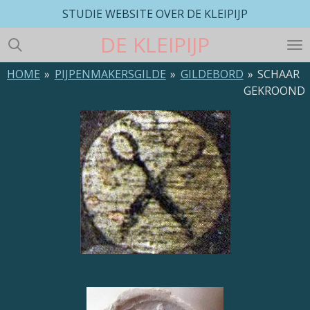
STUDIE WEBSITE OVER DE KLEIPIJP
Ga
direct
DE
KLEIPIJP
naar
de
HOME
»
PIJPENMAKERSGILDE
»
GILDEBORD
»
SCHAAR
hoofdinhoud
GEKROOND