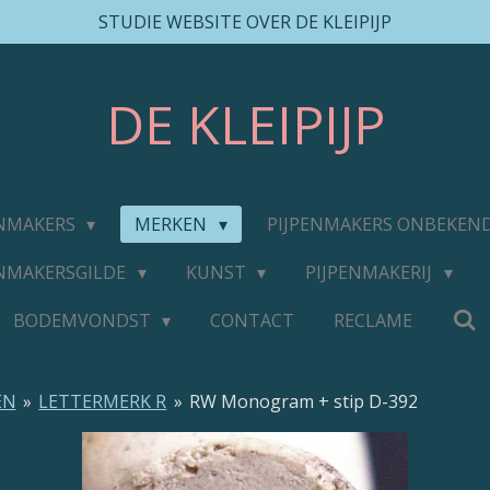
STUDIE WEBSITE OVER DE KLEIPIJP
DE
KLEIPIJP
ENMAKERS
MERKEN
PIJPENMAKERS ONBEKEN
ENMAKERSGILDE
KUNST
PIJPENMAKERIJ
BODEMVONDST
CONTACT
RECLAME
EN
»
LETTERMERK R
»
RW Monogram + stip D-392