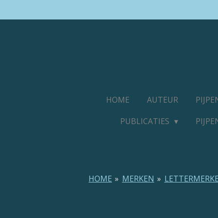
Ga
direct
naar
de
hoofdinhoud
HOME
AUTEUR
PIJP
PUBLICATIES
PIJP
HOME
»
MERKEN
»
LETTERMERK