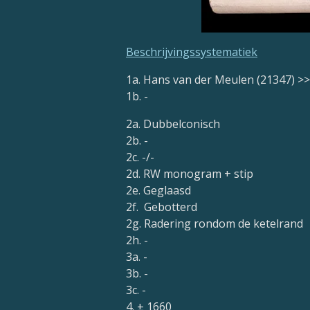
Beschrijvingssystematiek
1a. Hans van der Meulen (21347) 
1b. -
2a. Dubbelconisch
2b. -
2c. -/-
2d. RW monogram + stip
2e. Geglaasd
2f. Gebotterd
2g. Radering rondom de ketelrand
2h. -
3a. -
3b. -
3c. -
4. ± 1660