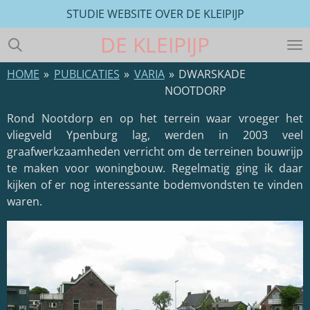
STUDIE WEBSITE OVER DE KLEIPIJP
Ga
direct
DE
KLEIPIJP
naar
de
HOME
»
PUBLICATIES
»
VARIA
»
DWARSKADE
hoofdinhoud
NOOTDORP
Rond Nootdorp en op het terrein waar vroeger het
vliegveld Ypenburg lag, werden in 2003 veel
graafwerkzaamheden verricht om de terreinen bouwrijp
te maken voor woningbouw. Regelmatig ging ik daar
kijken of er nog interessante bodemvondsten te vinden
waren.