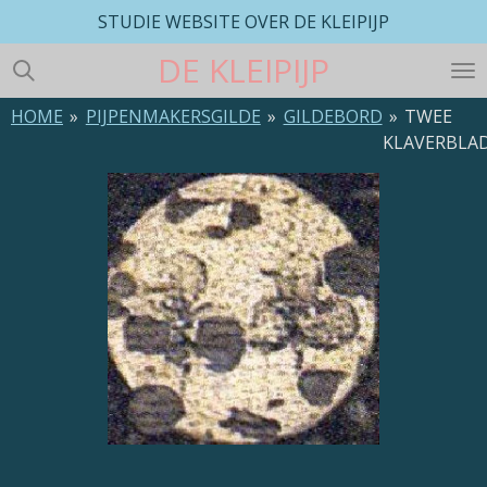
STUDIE WEBSITE OVER DE KLEIPIJP
Ga
direct
DE
KLEIPIJP
naar
de
HOME
»
PIJPENMAKERSGILDE
»
GILDEBORD
»
TWEE
hoofdinhoud
KLAVERBLA