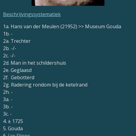
Beschrijvingssystematiek
1a. Hans van der Meulen (21952) >> Museum Gouda
1b. -
2a. Trechter
2b. -/-
2c. -/-
2d. Man in het schildershuis
2e. Geglaasd
2f. Gebotterd
2g. Radering rondom bij de ketelrand
2h. -
3a. -
3b. -
3c. -
4. ± 1725
5. Gouda
6.
Jan Flippe