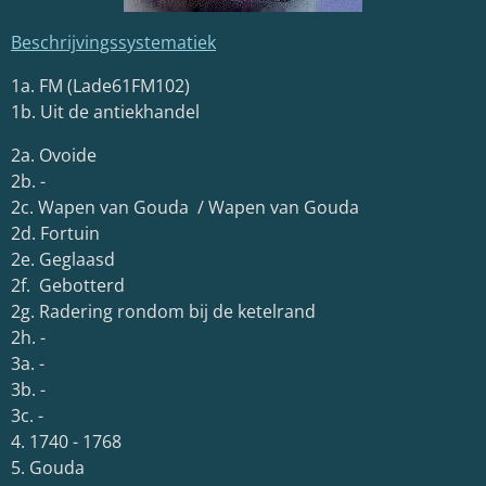
Beschrijvingssystematiek
1a. FM (Lade61FM102)
1b. Uit de antiekhandel
2a. Ovoide
2b. -
2c. Wapen van Gouda / Wapen van Gouda
2d. Fortuin
2e. Geglaasd
2f. Gebotterd
2g. Radering rondom bij de ketelrand
2h. -
3a. -
3b. -
3c. -
4. 1740 - 1768
5. Gouda