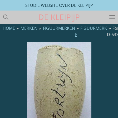
STUDIE WEBSITE OVER DE KLEIPIJP
Ga
direct
DE
KLEIPIJP
naar
de
HOME
»
MERKEN
»
FIGUURMERKEN
»
FIGUURMERK
»
Fo
hoofdinhoud
F
D-63