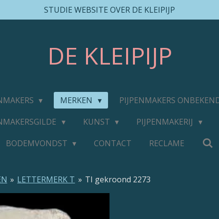
STUDIE WEBSITE OVER DE KLEIPIJP
DE
KLEIPIJP
ENMAKERS
MERKEN
PIJPENMAKERS ONBEKEN
ENMAKERSGILDE
KUNST
PIJPENMAKERIJ
BODEMVONDST
CONTACT
RECLAME
EN
»
LETTERMERK T
»
TI gekroond 2273