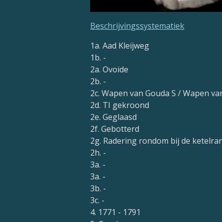
Beschrijvingssystematiek
1a. Aad Kleijweg
1b. -
2a. Ovoide
2b. -
2c. Wapen van Gouda S / Wapen va
2d. TI gekroond
2e. Geglaasd
2f. Gebotterd
2g. Radering rondom bij de ketelra
2h. -
3a. -
3a. -
3b. -
3c. -
4. 1771 - 1791