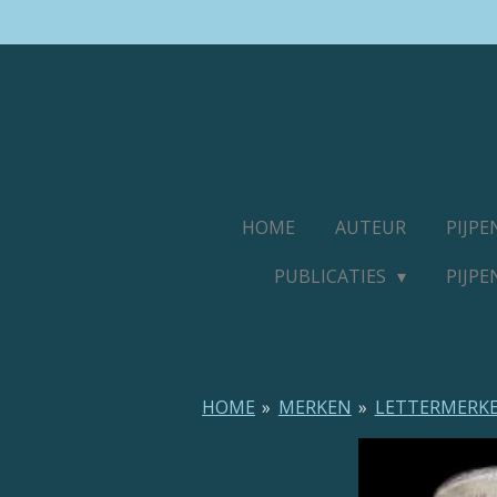
Ga
direct
naar
de
hoofdinhoud
HOME
AUTEUR
PIJP
PUBLICATIES
PIJP
HOME
»
MERKEN
»
LETTERMERK