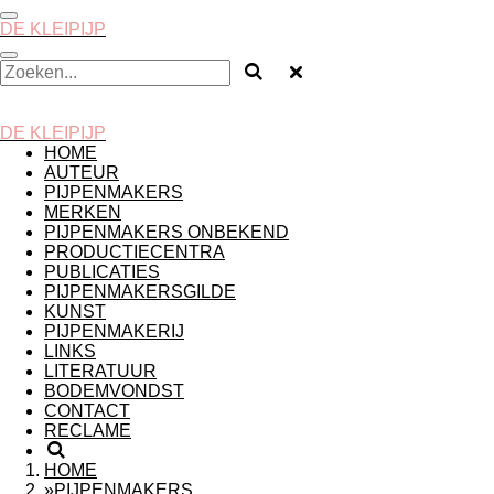
Ga
DE
KLEIPIJP
direct
naar
de
hoofdinhoud
DE
KLEIPIJP
HOME
AUTEUR
PIJPENMAKERS
MERKEN
PIJPENMAKERS ONBEKEND
PRODUCTIECENTRA
PUBLICATIES
PIJPENMAKERSGILDE
KUNST
PIJPENMAKERIJ
LINKS
LITERATUUR
BODEMVONDST
CONTACT
RECLAME
HOME
»
PIJPENMAKERS