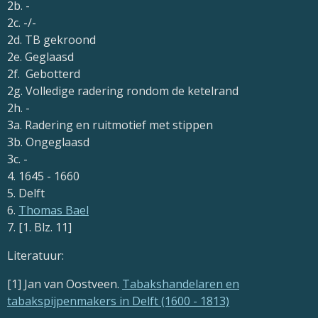
2b. -
2c. -/-
2d. TB gekroond
2e. Geglaasd
2f. Gebotterd
2g. Volledige radering rondom de ketelrand
2h. -
3a. Radering en ruitmotief met stippen
3b. Ongeglaasd
3c. -
4. 1645 - 1660
5. Delft
6.
Thomas Bael
7. [1. Blz. 11]
Literatuur:
[1] Jan van Oostveen.
Tabakshandelaren en
tabakspijpenmakers in Delft (1600 - 1813)