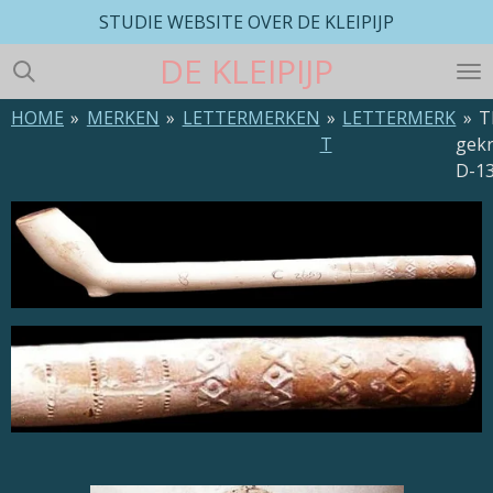
STUDIE WEBSITE OVER DE KLEIPIJP
Ga
direct
DE
KLEIPIJP
naar
de
HOME
»
MERKEN
»
LETTERMERKEN
»
LETTERMERK
»
T
hoofdinhoud
T
gek
D-1