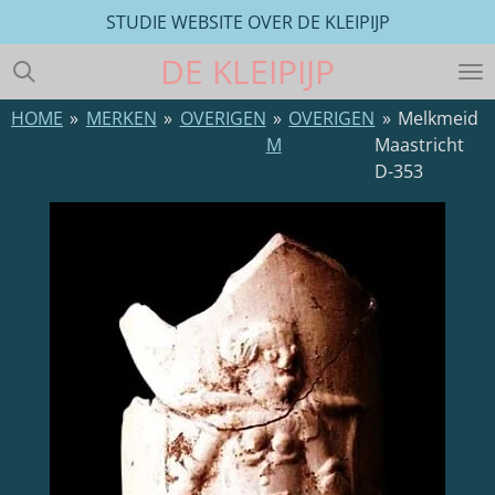
STUDIE WEBSITE OVER DE KLEIPIJP
Ga
direct
DE
KLEIPIJP
naar
de
HOME
»
MERKEN
»
OVERIGEN
»
OVERIGEN
»
Melkmeid
hoofdinhoud
M
Maastricht
D-353