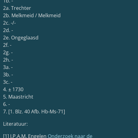
1b. -
2a. Trechter
2b. Melkmeid / Melkmeid
2c. -/-
2d. -
2e. Ongeglaasd
2f. -
2g. -
2h. -
3a. -
3b. -
3c. -
4. ± 1730
5. Maastricht
6. -
7. [1. Blz. 40 Afb. Hb-Ms-71]
Literatuur:
[1] J.P.A.M. Engelen
Onderzoek naar de