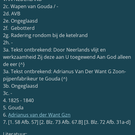
2c. Wapen van Gouda / -
2d. AVB
2e. Ongeglaasd
2f. Gebotterd
2g. Radering rondom bij de ketelrand
2h. -
3a. Tekst ontbrekend: Door Neerlands vlijt en
werkzaamheid Zij deze aan U toegewend Aan God alleen
de eer (
^
}
3a. Tekst ontbrekend: Adrianus Van Der Want G Zoon-
pijpenfabrikeur te Gouda (
^
)
3b. Ongeglaasd
3c. -
4. 1825 - 1840
5. Gouda
6.
Adrianus van der Want Gzn
7. [1. 58 Afb. 57] [2. Blz. 73 Afb. 67.B] [3. Blz. 72 Afb. 31a-d]
Literatuur: