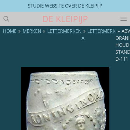
STUDIE WEBSITE OVER DE KLEIPIJP
Ga
direct
DE
KLEIPIJP
naar
de
HOME
»
MERKEN
»
LETTERMERKEN
»
LETTERMERK
»
AB
hoofdinhoud
A
ORANI
HOUD
STAN
D-111