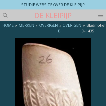
STUDIE WEBSITE OVER DE KLEIPIJP
Ga
direct
DE
KLEIPIJP
naar
de
HOME
»
MERKEN
»
OVERIGEN
»
OVERIGEN
»
Bladmotief
hoofdinhoud
B
D-1435