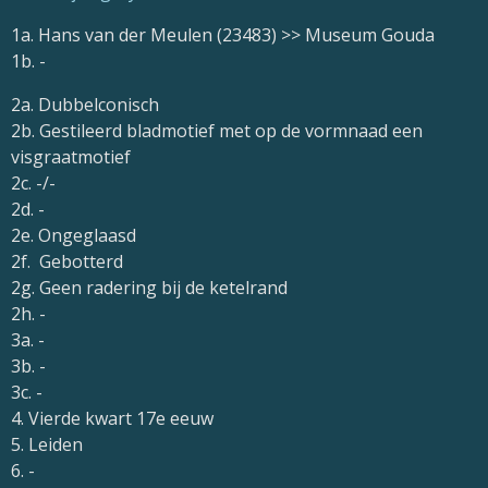
1a. Hans van der Meulen (23483) >> Museum Gouda
1b. -
2a. Dubbelconisch
2b. Gestileerd bladmotief met op de vormnaad een
visgraatmotief
2c. -/-
2d. -
2e. Ongeglaasd
2f. Gebotterd
2g. Geen radering bij de ketelrand
2h. -
3a. -
3b. -
3c. -
4. Vierde kwart 17e eeuw
5. Leiden
6. -