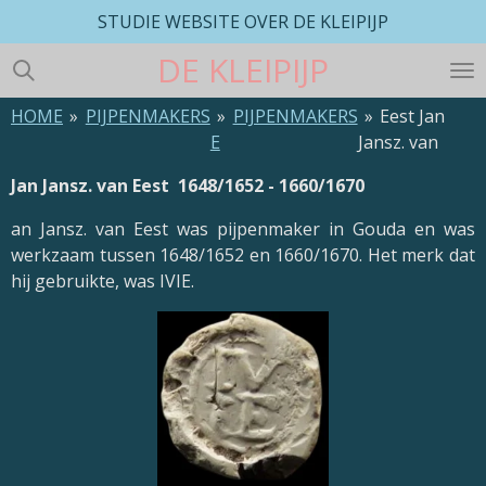
STUDIE WEBSITE OVER DE KLEIPIJP
Ga
direct
DE
KLEIPIJP
naar
de
HOME
»
PIJPENMAKERS
»
PIJPENMAKERS
»
Eest Jan
hoofdinhoud
E
Jansz. van
Jan Jansz. van Eest 1648/1652 - 1660/1670
an Jansz. van Eest was pijpenmaker in Gouda en was
werkzaam tussen 1648/1652 en 1660/1670. Het merk dat
hij gebruikte, was IVIE.