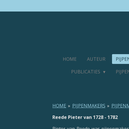
Ga
direct
naar
de
hoofdinhoud
HOME
AUTEUR
PIJP
PUBLICATIES
PIJP
HOME
»
PIJPENMAKERS
»
PIJPEN
Reede Pieter van 1728 - 1782
Pieter van Reede was pijpenmaker i