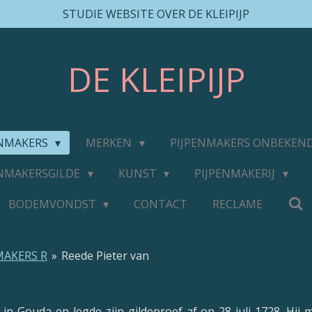
STUDIE WEBSITE OVER DE KLEIPIJP
DE
KLEIPIJP
ENMAKERS
MERKEN
PIJPENMAKERS ONBEKEN
ENMAKERSGILDE
KUNST
PIJPENMAKERIJ
BODEMVONDST
CONTACT
RECLAME
MAKERS R
»
Reede Pieter van
n Gouda en legde zijn gildeproef af op 28 juli 1728. Hij 