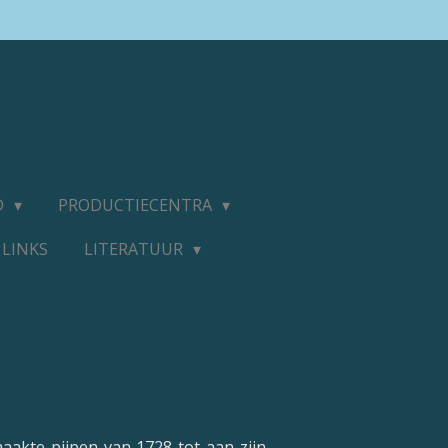
D
PRODUCTIECENTRA
LINKS
LITERATUUR
maakte pijpen van 1728 tot aan zijn