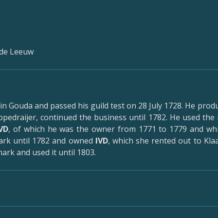
nde Leeuw
n Gouda and passed his guild test on 28 July 1728. He prod
ppedraijer, continued the business until 1782. He used th
IVD
, of which he was the owner from 1771 to 1779 and whi
rk until 1782 and owned
IVD
, which she rented out to Kla
ark and used it until 1803.