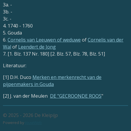
3a. -
3b. -
3c. -
4. 1740 - 1760
5. Gouda
6.
Cornelis van Leeuwen of weduwe
of
Cornelis van der
Wal
of
Leendert de Jong
7. [1. Blz. 137 Nr. 180] [2. Blz. 57, Blz. 78, Blz. 51]
Literatuur:
[1] D.H. Duco
Merken en merkenrecht van de
pijpenmakers in Gouda
[2] J. van der Meulen
DE "GECROONDE ROOS
"
© 2025 - 2026 De Kleipijp
Powered by
JouwWeb