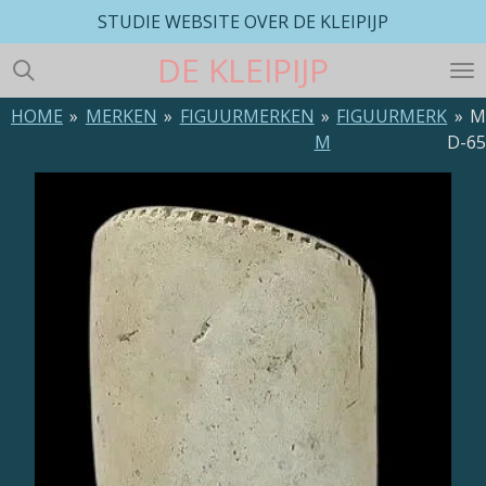
STUDIE WEBSITE OVER DE KLEIPIJP
Ga
direct
DE
KLEIPIJP
naar
de
HOME
»
MERKEN
»
FIGUURMERKEN
»
FIGUURMERK
»
M
hoofdinhoud
M
D-6