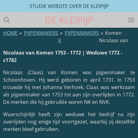
STUDIE WEBSITE OVER DE KLEIPIJP
Ga
direct
DE
KLEIPIJP
naar
de
HOME
»
PIJPENMAKERS
»
PIJPENMAKERS
»
Komen
hoofdinhoud
K
Nicolaas van
Nicolaas van Komen 1753 - 1772 | Weduwe 1772 -
c1782
Nicolaas (Claas) van Komen was pijpenmaker te
Schoonhoven. Hij werd geboren in april 1731. In 1753
trouwde hij met Johanna Verhoek. Claas was werkzaam
als pijpenmaker van 1753 tot aan zijn overlijden in 1772.
De merken die hij gebruikte waren NK en NVK.
Waarschijnlijk heeft zijn weduwe het bedrijf na zijn
overlijden nog enige tijd voortgezet, waarbij zij dezelfde
merken bleef gebruiken.