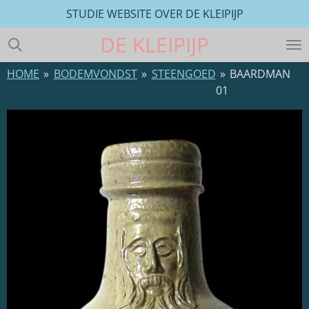
STUDIE WEBSITE OVER DE KLEIPIJP
Ga
direct
DE
KLEIPIJP
naar
de
HOME
»
BODEMVONDST
»
STEENGOED
»
BAARDMAN
hoofdinhoud
01