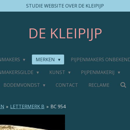
STUDIE WEBSITE OVER DE KLEIPIJP
DE
KLEIPIJP
ENMAKERS
MERKEN
PIJPENMAKERS ONBEKEN
ENMAKERSGILDE
KUNST
PIJPENMAKERIJ
BODEMVONDST
CONTACT
RECLAME
EN
»
LETTERMERK B
»
BC 954