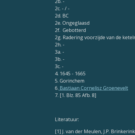
2b. -
2c. - / -
2d. BC
2e. Ongeglaasd
2f. Gebotterd
2g. Radering voorzijde van de ketel
2h. -
3a. -
3b. -
3c. -
4. 1645 - 1665
5. Gorinchem
6.
Bastiaan Cornelisz Groenevelt
7. [1. Blz. 85 Afb. 8]
Literatuur:
[1] J. van der Meulen, J.P. Brinkerin