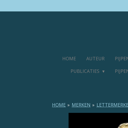
Ga
direct
naar
de
hoofdinhoud
HOME
AUTEUR
PIJP
PUBLICATIES
PIJP
HOME
»
MERKEN
»
LETTERMERK