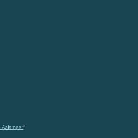
e Aalsmeer
"