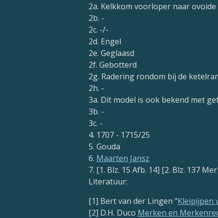
2a. Kelkkom voorloper naar ovoide
2b. -
2c. -/-
2d. Engel
2e. Geglaasd
2f. Gebotterd
2g. Radering rondom bij de ketelra
2h. -
3a. Dit model is ook bekend met 
3b. -
3c. -
4. 1707 - 1715/25
5. Gouda
6.
Maarten Jansz
7. [1. Blz. 15 Afb. 14] [2. Blz. 137 Mer
Literatuur:
[1] Bert van der Lingen "
Kleipijpen
[2] D.H. Duco
Merken en Merkenrech