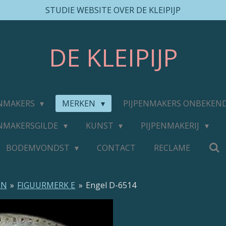
STUDIE WEBSITE OVER DE KLEIPIJP
DE
KLEIPIJP
ENMAKERS
MERKEN
PIJPENMAKERS ONBEKEN
ENMAKERSGILDE
KUNST
PIJPENMAKERIJ
BODEMVONDST
CONTACT
RECLAME
EN
»
FIGUURMERK E
»
Engel D-6514