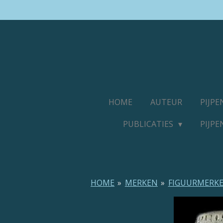
Ga
direct
naar
de
hoofdinhoud
HOME
AUTEUR
PIJP
PUBLICATIES
PIJP
HOME
»
MERKEN
»
FIGUURMERK