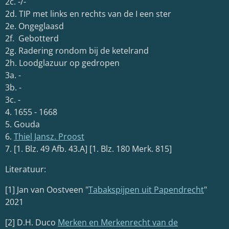
2c. -/-
2d. TIP met links en rechts van de I een ster
2e. Ongeglaasd
2f. Gebotterd
2g. Radering rondom bij de ketelrand
2h. Loodglazuur op gedropen
3a. -
3b. -
3c. -
4. 1655 - 1668
5. Gouda
6.
Thiel Jansz. Proost
7. [1. Blz. 49 Afb. 43.A] [1. Blz. 180 Merk. 815]
Literatuur:
[1] Jan van Oostveen "
Tabakspijpen uit Papendrecht
"
2021
[2] D.H. Duco
Merken en Merkenrecht van de