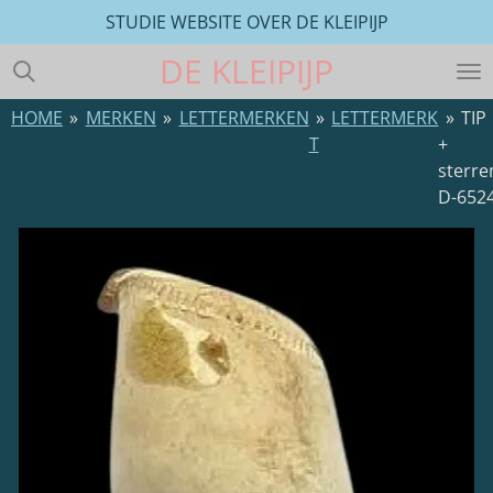
STUDIE WEBSITE OVER DE KLEIPIJP
Ga
direct
DE
KLEIPIJP
naar
de
HOME
»
MERKEN
»
LETTERMERKEN
»
LETTERMERK
»
TIP
hoofdinhoud
T
+
sterre
D-652