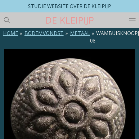
STUDIE WEBSITE OVER DE KLEIPIJP
Ga
direct
DE
KLEIPIJP
naar
de
HOME
»
BODEMVONDST
»
METAAL
»
WAMBUISKNOOPJ
hoofdinhoud
08