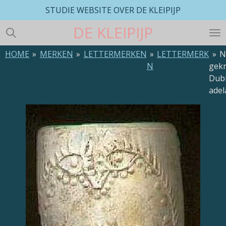
STUDIE WEBSITE OVER DE KLEIPIJP
Ga
direct
DE
KLEIPIJP
naar
de
HOME
»
MERKEN
»
LETTERMERKEN
»
LETTERMERK
»
N
hoofdinhoud
N
gekr
Dub
adel