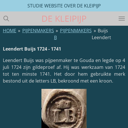
STUDIE WEBSITE OVER DE KLEIPIJP
Ga
direct
DE
KLEIPIJP
naar
de
HOME
»
PIJPENMAKERS
»
PIJPENMAKERS
»
Buijs
hoofdinhoud
B
Leendert
Leendert Buijs 1724 - 1741
Leendert Buijs was pijpenmaker te Gouda en legde op 4
juli 1724 zijn gildeproef af. Hij was werkzaam van 1724
tot ten minste 1741. Het door hem gebruikte merk
bestond uit de letters LB, bekroond met een kroon.