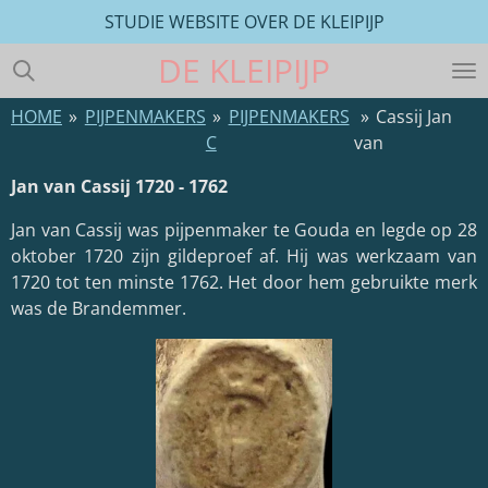
STUDIE WEBSITE OVER DE KLEIPIJP
Ga
direct
DE
KLEIPIJP
naar
de
HOME
»
PIJPENMAKERS
»
PIJPENMAKERS
»
Cassij Jan
hoofdinhoud
C
van
Jan van Cassij 1720 - 1762
Jan van Cassij was pijpenmaker te Gouda en legde op 28
oktober 1720 zijn gildeproef af. Hij was werkzaam van
1720 tot ten minste 1762. Het door hem gebruikte merk
was de Brandemmer.