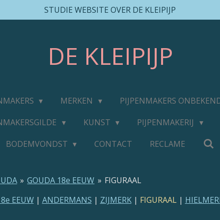
STUDIE WEBSITE OVER DE KLEIPIJP
DE
KLEIPIJP
ENMAKERS
MERKEN
PIJPENMAKERS ONBEKEN
ENMAKERSGILDE
KUNST
PIJPENMAKERIJ
BODEMVONDST
CONTACT
RECLAME
OUDA
»
GOUDA 18e EEUW
»
FIGURAAL
18e EEUW
|
ANDERMANS
|
ZIJMERK
|
FIGURAAL
|
HIELMER