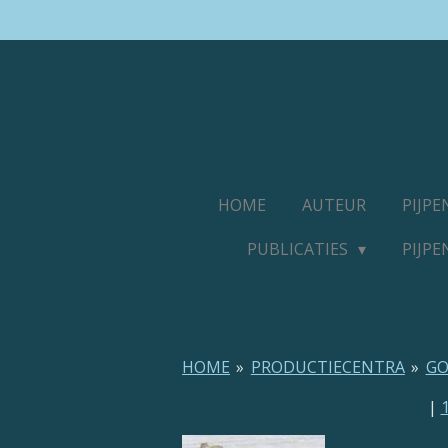
Ga
direct
naar
de
hoofdinhoud
HOME
AUTEUR
PIJP
PUBLICATIES
PIJP
HOME
»
PRODUCTIECENTRA
»
G
|