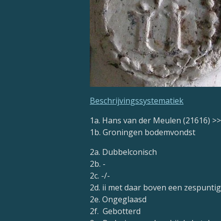
Beschrijvingssystematiek
1a. Hans van der Meulen (21616) 
1b. Groningen bodemvondst
2a. Dubbelconisch
2b. -
2c. -/-
2d.
ii met daar boven een zespuntig
2e. Ongeglaasd
2f. Gebotterd