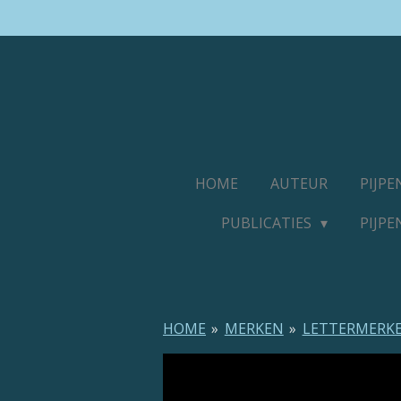
Ga
direct
naar
de
hoofdinhoud
HOME
AUTEUR
PIJP
PUBLICATIES
PIJP
HOME
»
MERKEN
»
LETTERMERK