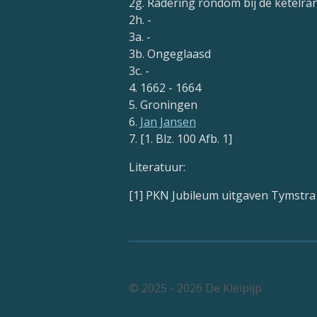
2g. Radering rondom bij de ketelra
2h. -
3a. -
3b. Ongeglaasd
3c. -
4. 1662 - 1664
5. Groningen
6.
Jan Jansen
7. [1. Blz. 100 Afb. 1]
Literatuur:
[1] PKN Jubileum uitgaven Tymstra
© 2025 - 2026 De Kleipijp