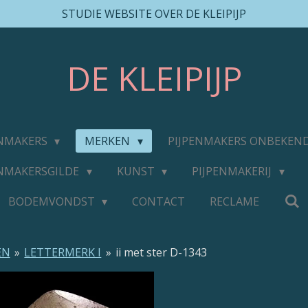
STUDIE WEBSITE OVER DE KLEIPIJP
DE
KLEIPIJP
ENMAKERS
MERKEN
PIJPENMAKERS ONBEKEN
ENMAKERSGILDE
KUNST
PIJPENMAKERIJ
BODEMVONDST
CONTACT
RECLAME
EN
»
LETTERMERK I
»
ii met ster D-1343