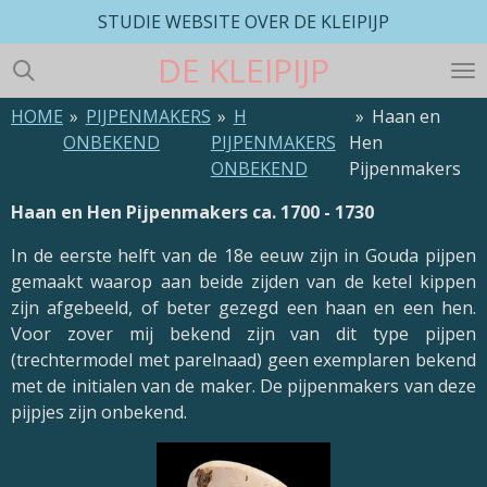
STUDIE WEBSITE OVER DE KLEIPIJP
Ga
direct
DE
KLEIPIJP
naar
de
HOME
»
PIJPENMAKERS
»
H
»
Haan en
hoofdinhoud
ONBEKEND
PIJPENMAKERS
Hen
ONBEKEND
Pijpenmakers
Haan en Hen Pijpenmakers ca. 1700 - 1730
In de eerste helft van de 18e eeuw zijn in Gouda pijpen
gemaakt waarop aan beide zijden van de ketel kippen
zijn afgebeeld, of beter gezegd een haan en een hen.
Voor zover mij bekend zijn van dit type pijpen
(trechtermodel met parelnaad) geen exemplaren bekend
met de initialen van de maker. De pijpenmakers van deze
pijpjes zijn onbekend.