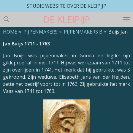
STUDIE WEBSITE OVER DE KLEIPIJP
Ga
direct
DE
KLEIPIJP
naar
de
HOME
»
PIJPENMAKERS
»
PIJPENMAKERS B
»
Buijs Jan
hoofdinhoud
Jan Buijs 1711 - 1763
Jan Buijs was pijpenmaker in Gouda en legde zijn
gildeproef af in mei 1711. Hij was werkzaam van 1711 tot
zijn overlijden in 1741. Het merk dat hij gebruikte, was S
gekroond. Zijn weduwe, Elisabeth Jans van der Heijden,
zette het bedrijf voort tot in 1763. Zij gebruikte het merk
Vaas van 1741 tot 1763.